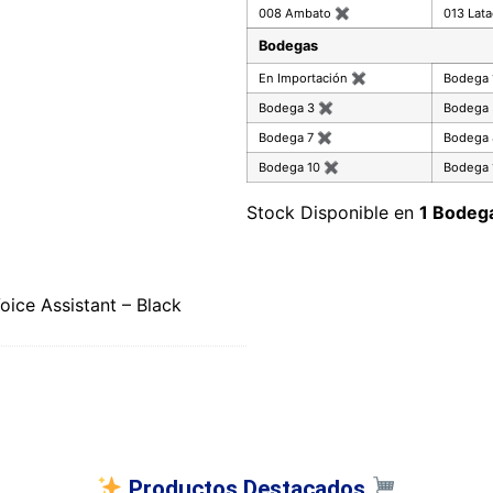
008 Ambato
✖
013 Lat
Bodegas
En Importación
✖
Bodega
Bodega 3
✖
Bodega
Bodega 7
✖
Bodega
Bodega 10
✖
Bodega 
Stock Disponible en
1 Bodeg
ice Assistant – Black
Productos Destacados