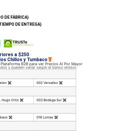
O DE FÁBRICA)
TIEMPO DE ENTREGA)
riores a $250
 los Chillos y Tumbaco
a Plataforma B2B para ver Precios Al Por Mayor
ados y pueden variar según el banco emisor.
celen
✖
002 Versalles
✖
. Hugo Ortiz
✖
003 Bodega Sur
✖
mbaco
✖
016 Lomas
✖