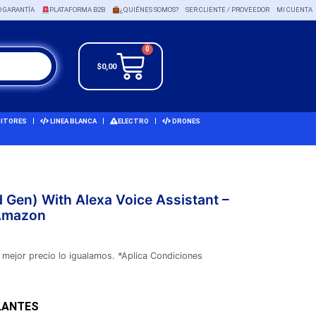
O GARANTÍA
PLATAFORMA B2B
¿QUIÉNES SOMOS?
SER CLIENTE / PROVEEDOR
MI CUENTA
0
$
0,00
ITORES
LINEA BLANCA
ELECTRO
DRONES
Gen) With Alexa Voice Assistant –
 Amazon
 mejor precio lo igualamos. *Aplica Condiciones
LANTES