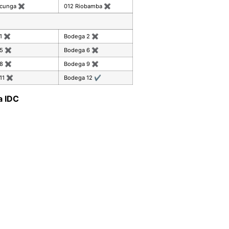
acunga
✖
012 Riobamba
✖
 1
✖
Bodega 2
✖
 5
✖
Bodega 6
✖
 8
✖
Bodega 9
✖
11
✖
Bodega 12
✔
a IDC