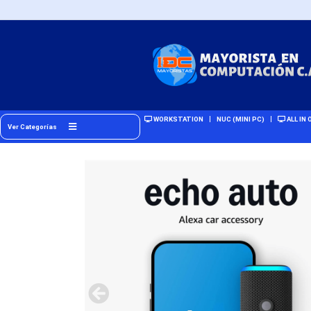
WORKSTATION
NUC (MINI PC)
ALL IN 
Ver Categorías