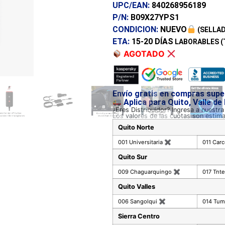
UPC/EAN:
840268956189
P/N:
B09X27YPS1
CONDICION:
NUEVO
(SELLAD
ETA:
15-20 DÍAS
LABORABLES (
AGOTADO
Envío gratis en compras supe
Aplica para Quito, Valle de
¿Eres Distribuidor? Ingresa a nuestr
Los valores de las cuotas son estim
Quito Norte
001 Universitaria
✖
011 Car
Quito Sur
009 Chaguarquingo
✖
017 Tnte
Quito Valles
006 Sangolqui
✖
014 Tu
Sierra Centro