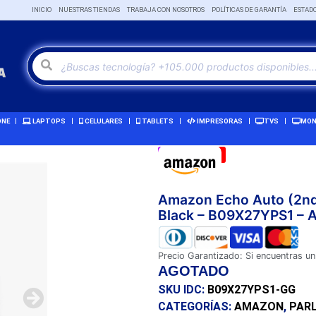
INICIO
NUESTRAS TIENDAS
TRABAJA CON NOSOTROS
POLÍTICAS DE GARANTÍA
ESTAD
ONE
LAPTOPS
CELULARES
TABLETS
IMPRESORAS
TVS
MON
Remate!
-3%
Amazon Echo Auto (2nd 
Black – B09X27YPS1 –
Precio Garantizado: Si encuentras un
AGOTADO
SKU IDC:
B09X27YPS1-GG
CATEGORÍAS:
AMAZON
,
PAR