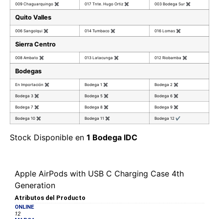
009 Chaguarquingo
✖
017 Tnte. Hugo Ortiz
✖
003 Bodega Sur
✖
Quito Valles
006 Sangolqui
✖
014 Tumbaco
✖
016 Lomas
✖
Sierra Centro
008 Ambato
✖
013 Latacunga
✖
012 Riobamba
✖
Bodegas
En Importación
✖
Bodega 1
✖
Bodega 2
✖
Bodega 3
✖
Bodega 5
✖
Bodega 6
✖
Bodega 7
✖
Bodega 8
✖
Bodega 9
✖
Bodega 10
✖
Bodega 11
✖
Bodega 12
✔
Stock Disponible en
1 Bodega IDC
Apple AirPods with USB C Charging Case 4th
Generation
Atributos del Producto
ONLINE
12