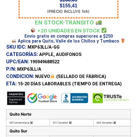
$
155,41
(PRECIO INCLUYE IVA)
EN STOCK-TRANSITO
+20 UNIDADES EN STOCK
Envío gratis en compras superiores a $250
Aplica para Quito, Valle de los Chillos y Tumbaco
SKU IDC:
MXP63LL/A-GG
CATEGORÍAS:
,
APPLE
AUDIFONOS
UPC/EAN:
195949688522
P/N:
MXP63LL/A
CONDICION:
NUEVO
(SELLADO DE FÁBRICA)
ETA:
15-20 DÍAS
LABORABLES (TIEMPO DE ENTREGA)
Quito Norte
001 Universitaria
✖
011 Carcelen
✖
002 Versalles
✖
Quito Sur