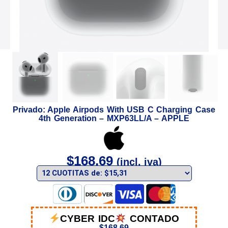
Privado: Apple Airpods With USB C Charging Case
4th Generation – MXP63LL/A – APPLE
$
168,69
(incl. iva)
CYBER IDC
CONTADO
$
168,69