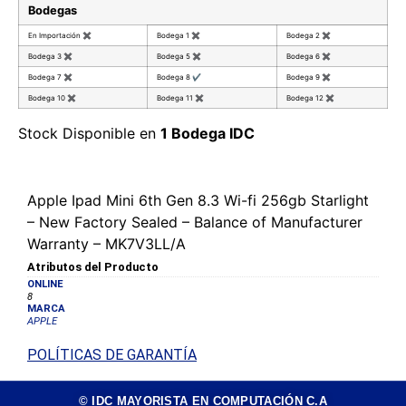
Bodegas
En Importación
✖
Bodega 1
✖
Bodega 2
✖
Bodega 3
✖
Bodega 5
✖
Bodega 6
✖
Bodega 7
✖
Bodega 8
✔
Bodega 9
✖
Bodega 10
✖
Bodega 11
✖
Bodega 12
✖
Stock Disponible en
1 Bodega IDC
Apple Ipad Mini 6th Gen 8.3 Wi-fi 256gb Starlight
– New Factory Sealed – Balance of Manufacturer
Warranty – MK7V3LL/A
Atributos del Producto
ONLINE
8
MARCA
APPLE
POLÍTICAS DE GARANTÍA
© IDC MAYORISTA EN COMPUTACIÓN C.A