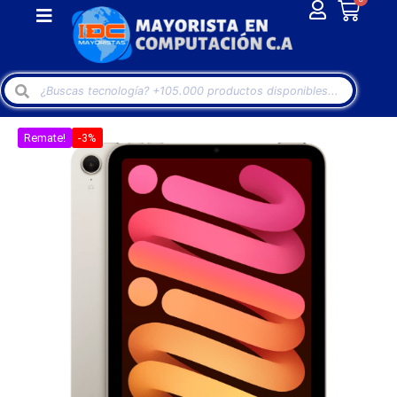
Remate!
-3%