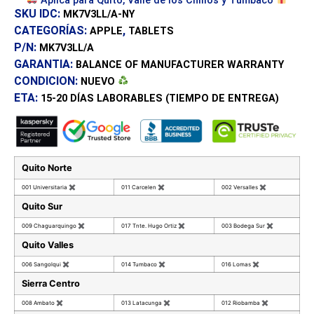
Aplica para Quito, Valle de los Chillos y Tumbaco
SKU IDC:
MK7V3LL/A-NY
CATEGORÍAS:
,
APPLE
TABLETS
P/N:
MK7V3LL/A
GARANTIA:
BALANCE OF MANUFACTURER WARRANTY
CONDICION:
NUEVO
ETA:
15-20 DÍAS
LABORABLES (TIEMPO DE ENTREGA)
Quito Norte
001 Universitaria
✖
011 Carcelen
✖
002 Versalles
✖
Quito Sur
009 Chaguarquingo
✖
017 Tnte. Hugo Ortiz
✖
003 Bodega Sur
✖
Quito Valles
006 Sangolqui
✖
014 Tumbaco
✖
016 Lomas
✖
Sierra Centro
008 Ambato
✖
013 Latacunga
✖
012 Riobamba
✖