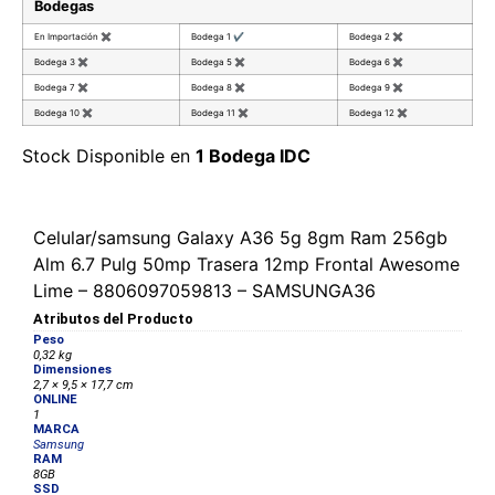
Bodegas
En Importación
✖
Bodega 1
✔
Bodega 2
✖
Bodega 3
✖
Bodega 5
✖
Bodega 6
✖
Bodega 7
✖
Bodega 8
✖
Bodega 9
✖
Bodega 10
✖
Bodega 11
✖
Bodega 12
✖
Stock Disponible en
1 Bodega IDC
Celular/samsung Galaxy A36 5g 8gm Ram 256gb
Alm 6.7 Pulg 50mp Trasera 12mp Frontal Awesome
Lime – 8806097059813 – SAMSUNGA36
Atributos del Producto
Peso
0,32 kg
Dimensiones
2,7 × 9,5 × 17,7 cm
ONLINE
1
MARCA
Samsung
RAM
8GB
SSD