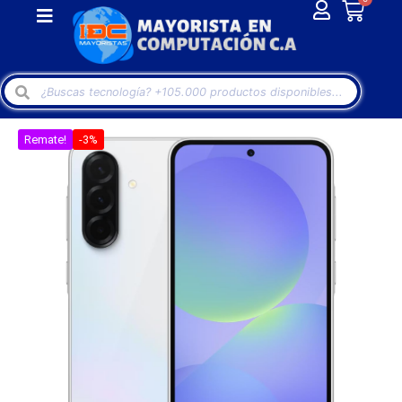
Remate!
-3%