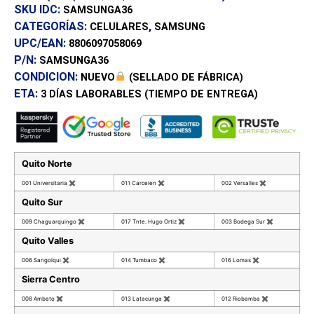
SKU IDC:
SAMSUNGA36
CATEGORÍAS:
,
CELULARES
SAMSUNG
UPC/EAN:
8806097058069
P/N:
SAMSUNGA36
CONDICION:
NUEVO
(SELLADO DE FÁBRICA)
ETA:
3 DÍAS
LABORABLES (TIEMPO DE ENTREGA)
Quito Norte
001 Universitaria
✖
011 Carcelen
✖
002 Versalles
✖
Quito Sur
009 Chaguarquingo
✖
017 Tnte. Hugo Ortiz
✖
003 Bodega Sur
✖
Quito Valles
006 Sangolqui
✖
014 Tumbaco
✖
016 Lomas
✖
Sierra Centro
008 Ambato
✖
013 Latacunga
✖
012 Riobamba
✖