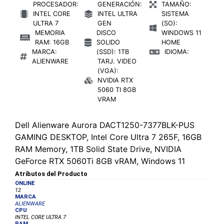
PROCESADOR:
GENERACIÓN:
TAMAÑO:
INTEL CORE
INTEL ULTRA
SISTEMA
ULTRA 7
GEN
(SO):
MEMORIA
DISCO
WINDOWS 11
RAM: 16GB
SOLIDO
HOME
MARCA:
(SSD): 1TB
IDIOMA:
ALIENWARE
TARJ. VIDEO
(VGA):
NVIDIA RTX
5060 TI 8GB
VRAM
Dell Alienware Aurora DACT1250-7377BLK-PUS
GAMING DESKTOP, Intel Core Ultra 7 265F, 16GB
RAM Memory, 1TB Solid State Drive, NVIDIA
GeForce RTX 5060Ti 8GB vRAM, Windows 11
Atributos del Producto
ONLINE
12
MARCA
ALIENWARE
CPU
INTEL CORE ULTRA 7
RAM