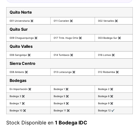
Quito Norte
001 Universitaria
✖
011 Carcelen
✖
002 Versalles
✖
Quito Sur
009 Chaguarquingo
✖
017 Tnte. Hugo Ortiz
✖
003 Bodega Sur
✖
Quito Valles
006 Sangolqui
✖
014 Tumbaco
✖
016 Lomas
✖
Sierra Centro
008 Ambato
✖
013 Latacunga
✖
012 Riobamba
✖
Bodegas
En Importación
✖
Bodega 1
✖
Bodega 2
✖
Bodega 3
✖
Bodega 5
✖
Bodega 6
✖
Bodega 7
✖
Bodega 8
✖
Bodega 9
✖
Bodega 10
✖
Bodega 11
✖
Bodega 12
✔
Stock Disponible en
1 Bodega IDC