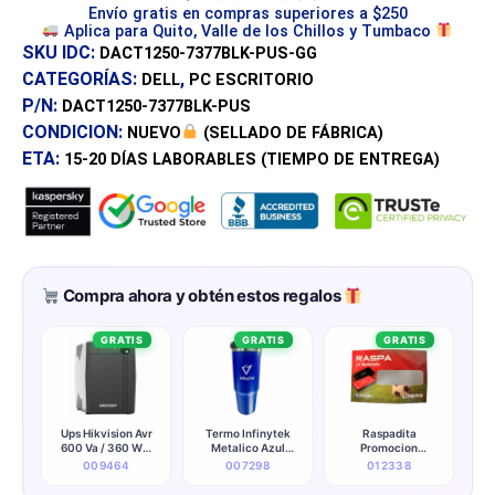
Envío gratis en compras superiores a $250
Aplica para Quito, Valle de los Chillos y Tumbaco
SKU IDC:
DACT1250-7377BLK-PUS-GG
CATEGORÍAS:
,
DELL
PC ESCRITORIO
P/N:
DACT1250-7377BLK-PUS
CONDICION:
NUEVO
(SELLADO DE FÁBRICA)
ETA:
15-20 DÍAS
LABORABLES (TIEMPO DE ENTREGA)
Compra ahora y obtén estos regalos
GRATIS
GRATIS
GRATIS
Ups Hikvision Avr
Termo Infinytek
Raspadita
600 Va / 360 W 6
Metalico Azul
Promocion
Salidas (120v)
(promocionales)
Kingston
009464
007298
012338
(50/60hz) - Ds-
ups600-x