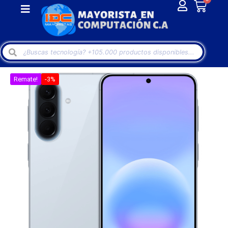
Remate!
-3%