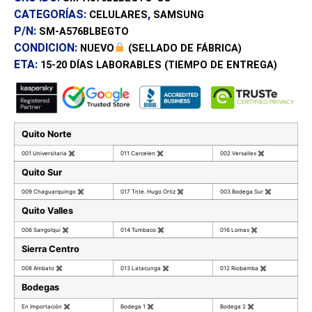
CATEGORÍAS:
,
CELULARES
SAMSUNG
P/N:
SM-A576BLBEGTO
CONDICION:
NUEVO
(SELLADO DE FÁBRICA)
ETA:
15-20 DÍAS
LABORABLES (TIEMPO DE ENTREGA)
Quito Norte
001 Universitaria
✖
011 Carcelen
✖
002 Versalles
✖
Quito Sur
009 Chaguarquingo
✖
017 Tnte. Hugo Ortiz
✖
003 Bodega Sur
✖
Quito Valles
006 Sangolqui
✖
014 Tumbaco
✖
016 Lomas
✖
Sierra Centro
008 Ambato
✖
013 Latacunga
✖
012 Riobamba
✖
Bodegas
En Importación
✖
Bodega 1
✖
Bodega 2
✖