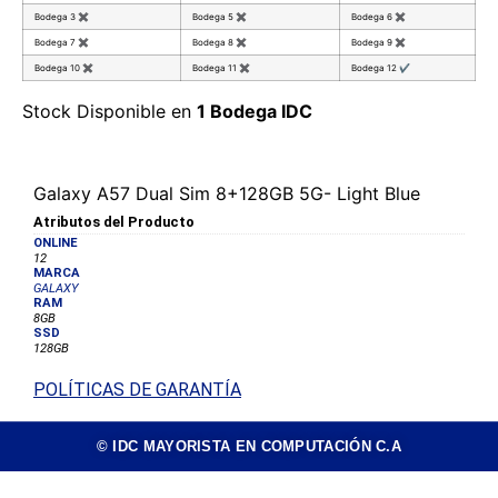
Bodega 3
✖
Bodega 5
✖
Bodega 6
✖
Bodega 7
✖
Bodega 8
✖
Bodega 9
✖
Bodega 10
✖
Bodega 11
✖
Bodega 12
✔
Stock Disponible en
1 Bodega IDC
Galaxy A57 Dual Sim 8+128GB 5G- Light Blue
Atributos del Producto
ONLINE
12
MARCA
GALAXY
RAM
8GB
SSD
128GB
POLÍTICAS DE GARANTÍA
© IDC MAYORISTA EN COMPUTACIÓN C.A