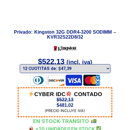
Privado: Kingston 32G DDR4-3200 SODIMM –
KVR32S22D8/32
$
522,13
(incl. iva)
CYBER IDC
CONTADO
$
522,13
$
481,02
(PRECIO INCLUYE IVA)
EN STOCK-TRANSITO
+20 UNIDADES EN STOCK