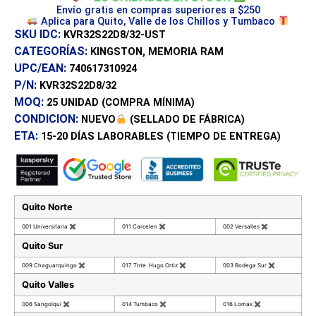
Envío gratis en compras superiores a $250
Aplica para Quito, Valle de los Chillos y Tumbaco
SKU IDC:
KVR32S22D8/32-UST
CATEGORÍAS:
,
KINGSTON
MEMORIA RAM
UPC/EAN:
740617310924
P/N:
KVR32S22D8/32
MOQ:
25 UNIDAD
(COMPRA MÍNIMA)
CONDICION:
NUEVO
(SELLADO DE FÁBRICA)
ETA:
15-20 DÍAS
LABORABLES (TIEMPO DE ENTREGA)
Quito Norte
001 Universitaria
✖
011 Carcelen
✖
002 Versalles
✖
Quito Sur
009 Chaguarquingo
✖
017 Tnte. Hugo Ortiz
✖
003 Bodega Sur
✖
Quito Valles
006 Sangolqui
✖
014 Tumbaco
✖
016 Lomas
✖