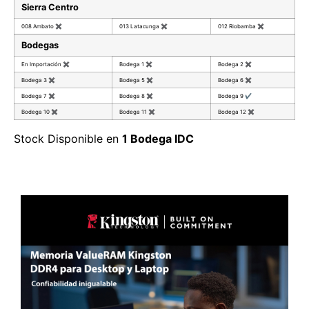
Sierra Centro
008 Ambato
✖
013 Latacunga
✖
012 Riobamba
✖
Bodegas
En Importación
✖
Bodega 1
✖
Bodega 2
✖
Bodega 3
✖
Bodega 5
✖
Bodega 6
✖
Bodega 7
✖
Bodega 8
✖
Bodega 9
✔
Bodega 10
✖
Bodega 11
✖
Bodega 12
✖
Stock Disponible en
1 Bodega IDC