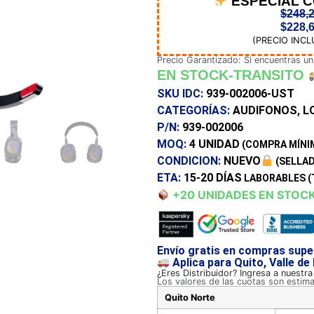
ESPECIAL 
$
248,
$
228,
(PRECIO INCL
Precio Garantizado: Si encuentras un
EN STOCK-TRANSITO
SKU IDC:
939-002006-UST
CATEGORÍAS:
AUDIFONOS
,
L
P/N:
939-002006
MOQ:
4 UNIDAD
(COMPRA MÍNI
CONDICION:
NUEVO
(SELLAD
ETA:
15-20 DÍAS
LABORABLES (
+20 UNIDADES EN STOC
Envío gratis en compras supe
Aplica para Quito, Valle de
¿Eres Distribuidor? Ingresa a nuestr
Los valores de las cuotas son estim
Quito Norte