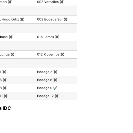
celen
✖
002 Versalles
✖
. Hugo Ortiz
✖
003 Bodega Sur
✖
mbaco
✖
016 Lomas
✖
acunga
✖
012 Riobamba
✖
 1
✖
Bodega 2
✖
 5
✖
Bodega 6
✖
 8
✖
Bodega 9
✔
11
✖
Bodega 12
✖
a IDC