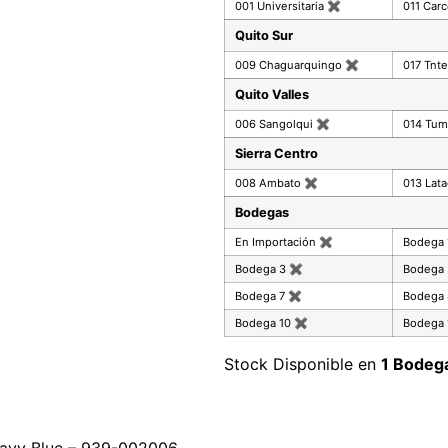
001 Universitaria
✖
011 Car
Quito Sur
009 Chaguarquingo
✖
017 Tnte
Quito Valles
006 Sangolqui
✖
014 Tu
Sierra Centro
008 Ambato
✖
013 Lat
Bodegas
En Importación
✖
Bodega
Bodega 3
✖
Bodega
Bodega 7
✖
Bodega
Bodega 10
✖
Bodega 
Stock Disponible en
1 Bodeg
avy Blue – 939-002006