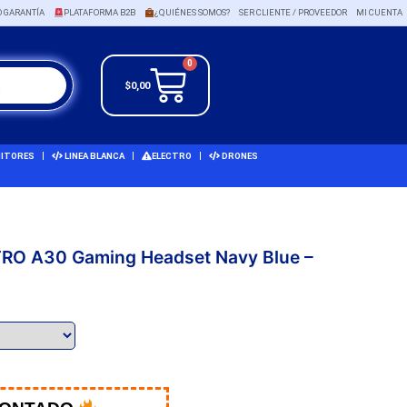
O GARANTÍA
PLATAFORMA B2B
¿QUIÉNES SOMOS?
SER CLIENTE / PROVEEDOR
MI CUENTA
0
$
0,00
ITORES
LINEA BLANCA
ELECTRO
DRONES
TRO A30 Gaming Headset Navy Blue –