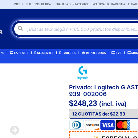
INICIO
NUESTRAS TIENDAS
TRABAJA CON NOSOTROS
POLÍTICAS DE GARANTÍA
ESTAD
ONE
LAPTOPS
CELULARES
TABLETS
IMPRESORAS
TVS
MON
Privado: Logitech G AS
939-002006
$
248,23
(incl. iva)