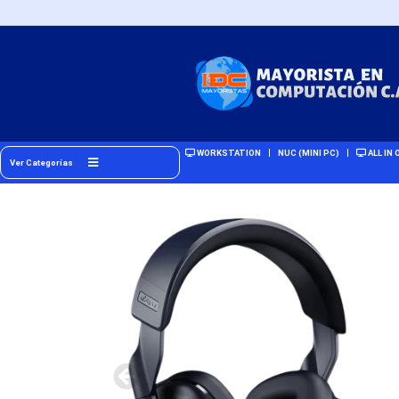
WORKSTATION
NUC (MINI PC)
ALL IN 
Ver Categorías