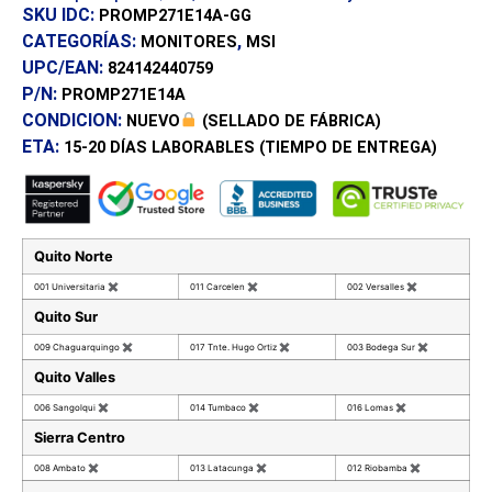
SKU IDC:
PROMP271E14A-GG
CATEGORÍAS:
,
MONITORES
MSI
UPC/EAN:
824142440759
P/N:
PROMP271E14A
CONDICION:
NUEVO
(SELLADO DE FÁBRICA)
ETA:
15-20 DÍAS
LABORABLES (TIEMPO DE ENTREGA)
Quito Norte
001 Universitaria
✖
011 Carcelen
✖
002 Versalles
✖
Quito Sur
009 Chaguarquingo
✖
017 Tnte. Hugo Ortiz
✖
003 Bodega Sur
✖
Quito Valles
006 Sangolqui
✖
014 Tumbaco
✖
016 Lomas
✖
Sierra Centro
008 Ambato
✖
013 Latacunga
✖
012 Riobamba
✖