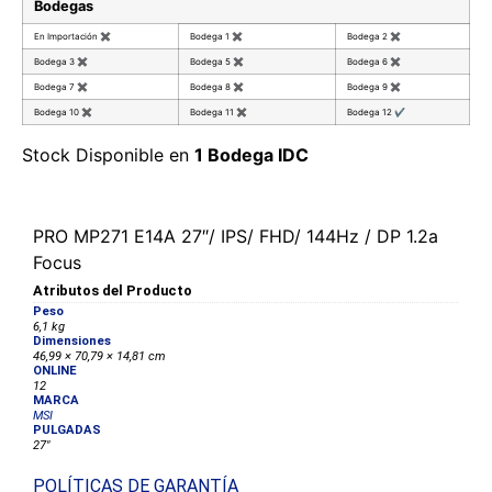
Bodegas
En Importación
✖
Bodega 1
✖
Bodega 2
✖
Bodega 3
✖
Bodega 5
✖
Bodega 6
✖
Bodega 7
✖
Bodega 8
✖
Bodega 9
✖
Bodega 10
✖
Bodega 11
✖
Bodega 12
✔
Stock Disponible en
1 Bodega IDC
PRO MP271 E14A 27″/ IPS/ FHD/ 144Hz / DP 1.2a
Focus
Atributos del Producto
Peso
6,1 kg
Dimensiones
46,99 × 70,79 × 14,81 cm
ONLINE
12
MARCA
MSI
PULGADAS
27"
POLÍTICAS DE GARANTÍA