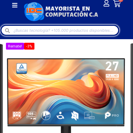
Remate!
-3%