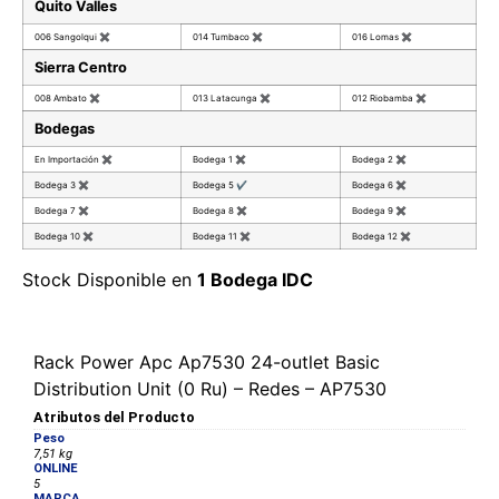
Quito Valles
006 Sangolqui
✖
014 Tumbaco
✖
016 Lomas
✖
Sierra Centro
008 Ambato
✖
013 Latacunga
✖
012 Riobamba
✖
Bodegas
En Importación
✖
Bodega 1
✖
Bodega 2
✖
Bodega 3
✖
Bodega 5
✔
Bodega 6
✖
Bodega 7
✖
Bodega 8
✖
Bodega 9
✖
Bodega 10
✖
Bodega 11
✖
Bodega 12
✖
Stock Disponible en
1 Bodega IDC
Rack Power Apc Ap7530 24-outlet Basic
Distribution Unit (0 Ru) – Redes – AP7530
Atributos del Producto
Peso
7,51 kg
ONLINE
5
MARCA