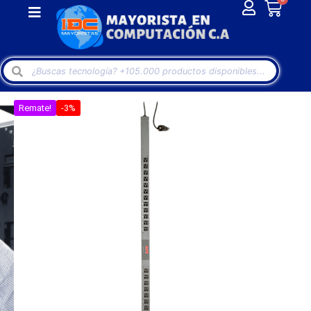
Remate!
-3%