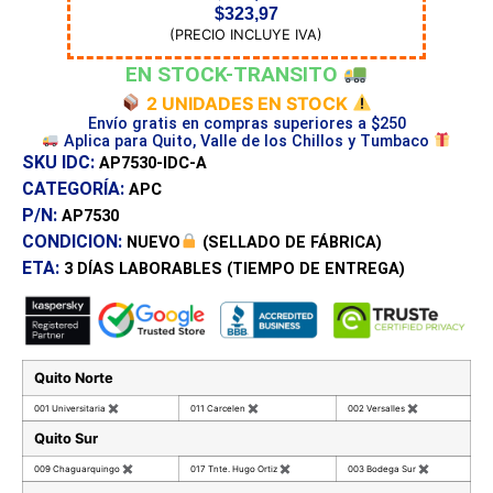
$
323,97
(PRECIO INCLUYE IVA)
EN STOCK-TRANSITO
2 UNIDADES EN STOCK
Envío gratis en compras superiores a $250
Aplica para Quito, Valle de los Chillos y Tumbaco
SKU IDC:
AP7530-IDC-A
CATEGORÍA:
APC
P/N:
AP7530
CONDICION:
NUEVO
(SELLADO DE FÁBRICA)
ETA:
3 DÍAS
LABORABLES (TIEMPO DE ENTREGA)
Quito Norte
001 Universitaria
✖
011 Carcelen
✖
002 Versalles
✖
Quito Sur
009 Chaguarquingo
✖
017 Tnte. Hugo Ortiz
✖
003 Bodega Sur
✖