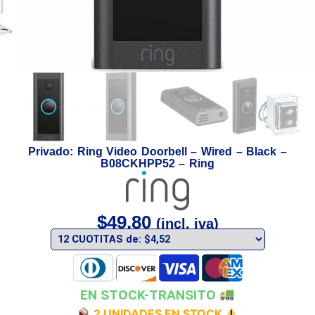
Privado: Ring Video Doorbell – Wired – Black –
B08CKHPP52 – Ring
$
49,80
(incl. iva)
EN STOCK-TRANSITO
2 UNIDADES EN STOCK