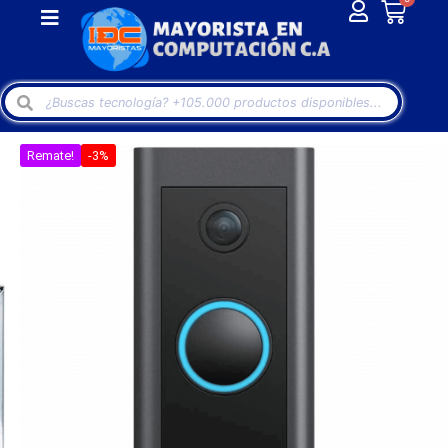
Remate!
-3%