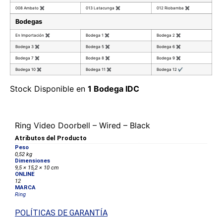
008 Ambato
✖
013 Latacunga
✖
012 Riobamba
✖
Bodegas
En Importación
✖
Bodega 1
✖
Bodega 2
✖
Bodega 3
✖
Bodega 5
✖
Bodega 6
✖
Bodega 7
✖
Bodega 8
✖
Bodega 9
✖
Bodega 10
✖
Bodega 11
✖
Bodega 12
✔
Stock Disponible en
1 Bodega IDC
Ring Video Doorbell – Wired – Black
Atributos del Producto
Peso
0,52 kg
Dimensiones
9,5 × 15,2 × 10 cm
ONLINE
12
MARCA
Ring
POLÍTICAS DE GARANTÍA