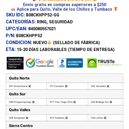
Envío gratis en compras superiores a $250
Aplica para Quito, Valle de los Chillos y Tumbaco
SKU IDC:
B08CKHPP52-GG
CATEGORÍAS:
,
RING
SEGURIDAD
UPC/EAN:
840080557021
P/N:
B08CKHPP52
CONDICION:
NUEVO
(SELLADO DE FÁBRICA)
ETA:
15-20 DÍAS
LABORABLES (TIEMPO DE ENTREGA)
Quito Norte
001 Universitaria
✖
011 Carcelen
✖
002 Versalles
✖
Quito Sur
009 Chaguarquingo
✖
017 Tnte. Hugo Ortiz
✖
003 Bodega Sur
✖
Quito Valles
006 Sangolqui
✖
014 Tumbaco
✖
016 Lomas
✖
Sierra Centro