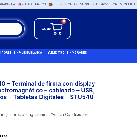
O GARANTÍA
PLATAFORMA B2B
¿QUIÉNES SOMOS?
SER CLIENTE / PROVEEDOR
MI CUENTA
0
$
0,00
ITORES
LINEA BLANCA
ELECTRO
DRONES
 – Terminal de firma con display
lectromagnético – cableado – USB,
icos – Tabletas Digitales – STU540
 mejor precio lo igualamos. *Aplica Condiciones
COM