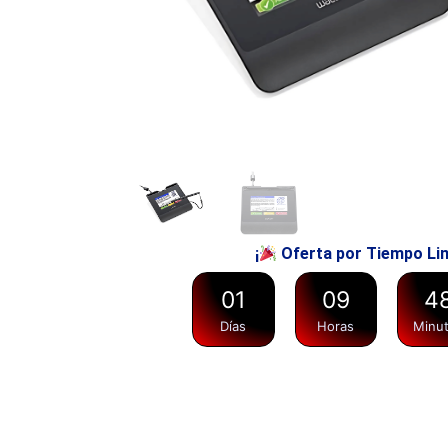
¡
Oferta por Tiempo Li
0
1
0
9
4
Días
Horas
Minu