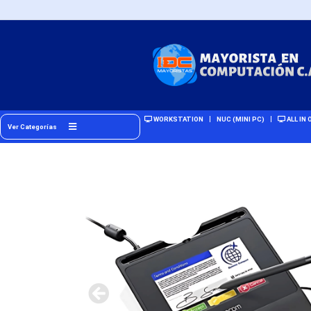
WORKSTATION
NUC (MINI PC)
ALL IN 
Ver Categorías