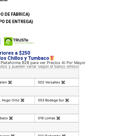
O DE FÁBRICA)
PO DE ENTREGA)
riores a $250
 los Chillos y Tumbaco
a Plataforma B2B para ver Precios Al Por Mayor
ados y pueden variar según el banco emisor.
celen
✖
002 Versalles
✖
. Hugo Ortiz
✖
003 Bodega Sur
✖
mbaco
✖
016 Lomas
✖
acunga
✖
012 Riobamba
✖