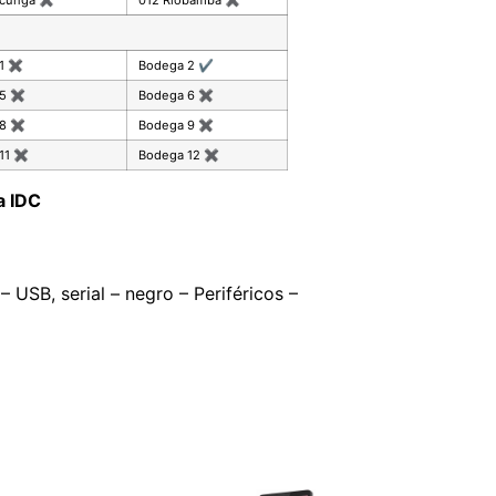
 1
✖
Bodega 2
✔
 5
✖
Bodega 6
✖
 8
✖
Bodega 9
✖
11
✖
Bodega 12
✖
a IDC
USB, serial – negro – Periféricos –