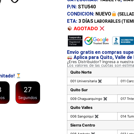
P/N:
STU540
CONDICION:
NUEVO
(SELLAD
ETA:
3 DÍAS
LABORABLES (TIEM
AGOTADO
Envío gratis en compras supe
Aplica para Quito, Valle de
¿Eres Distribuidor? Ingresa a nuestr
Los valores de las cuotas son estim
Quito Norte
mitado!
001 Universitaria
✖
011 Car
8
2
7
Quito Sur
tos
Segundos
009 Chaguarquingo
✖
017 Tnte
Quito Valles
006 Sangolqui
✖
014 Tu
Sierra Centro
008 Ambato
✖
013 Lat