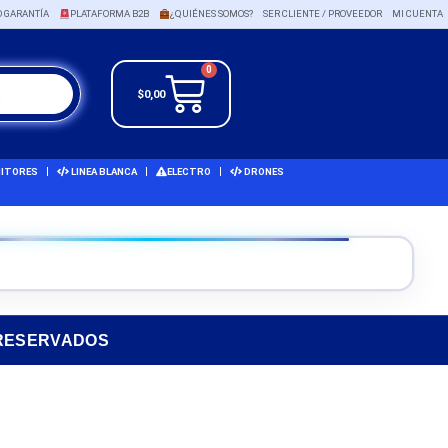
O GARANTÍA
PLATAFORMA B2B
¿QUIÉNES SOMOS?
SER CLIENTE / PROVEEDOR
MI CUENTA
0
$
0,00
ITORES
LINEA BLANCA
ELECTRO
DRONES
 RESERVADOS