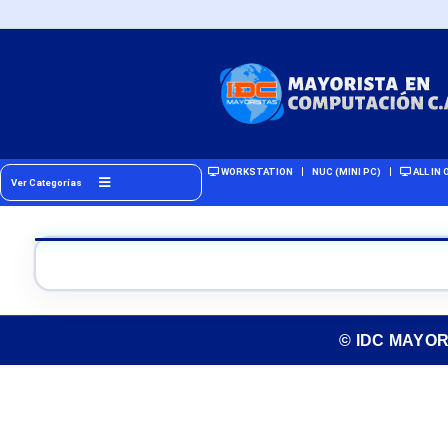
WORKSTATION
NUC (MINI PC)
ALL IN 
Ver Categorías
© IDC MAYO