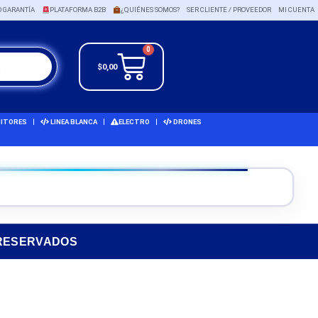
O GARANTÍA
PLATAFORMA B2B
¿QUIÉNES SOMOS?
SER CLIENTE / PROVEEDOR
MI CUENTA
0
$
0,00
ITORES
LINEA BLANCA
ELECTRO
DRONES
 RESERVADOS