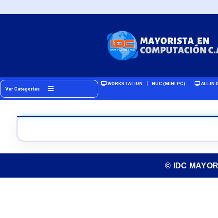
WORKSTATION
NUC (MINI PC)
ALL IN 
Ver Categorías
© IDC MAYO