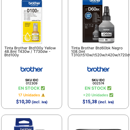
Tinta Brother Btd100y Yellow
Tinta Brother Btd60bk Negro
48.8ml T430w / T730dw -
108.0ml
Btd100y
T310/t510w/t520w/t420w/t720
SKU IDC
SKU IDC
012309
002574
EN STOCK
EN STOCK
17 Unidades
+20 Unidades
$
10,30
$
15,38
(incl. iva)
(incl. iva)