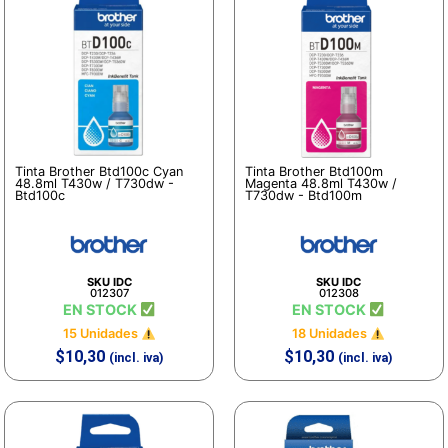
Tinta Brother Btd100c Cyan
Tinta Brother Btd100m
48.8ml T430w / T730dw -
Magenta 48.8ml T430w /
Btd100c
T730dw - Btd100m
SKU IDC
SKU IDC
012307
012308
EN STOCK
EN STOCK
15 Unidades
18 Unidades
$
10,30
$
10,30
(incl. iva)
(incl. iva)