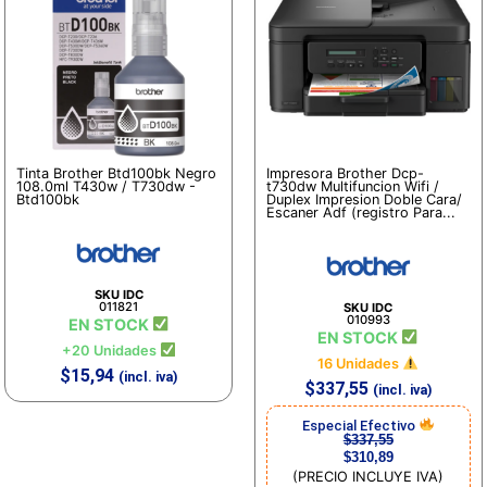
Tinta Brother Btd100bk Negro
Impresora Brother Dcp-
108.0ml T430w / T730dw -
t730dw Multifuncion Wifi /
Btd100bk
Duplex Impresion Doble Cara/
Escaner Adf (registro Para...
SKU IDC
011821
SKU IDC
010993
EN STOCK
EN STOCK
+20 Unidades
16 Unidades
$
15,94
(incl. iva)
$
337,55
(incl. iva)
Especial Efectivo
$
337,55
$
310,89
(PRECIO INCLUYE IVA)