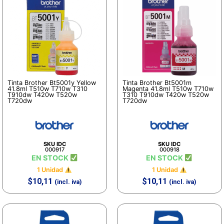
Tinta Brother Bt5001y Yellow
Tinta Brother Bt5001m
41.8ml T510w T710w T310
Magenta 41.8ml T510w T710w
T910dw T420w T520w
T310 T910dw T420w T520w
T720dw
T720dw
SKU IDC
SKU IDC
000917
000918
EN STOCK
EN STOCK
1 Unidad
1 Unidad
$
10,11
$
10,11
(incl. iva)
(incl. iva)