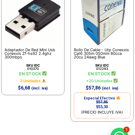
Adaptador De Red Mini Usb
Rollo De Cable - Utp Conexxis
Conexxis Zf-hs92 2.4ghz
Cat6 305m 050mm 80cca
300mbps
20cu 24awg Blue
SKU IDC
SKU IDC
010370
012293
EN STOCK
EN STOCK
3 Unidades
+20 Unidades
$
6,68
$
57,86
(incl. iva)
(incl. iva)
Especial Efectivo
$
57,86
$
53,30
(PRECIO INCLUYE IVA)
1