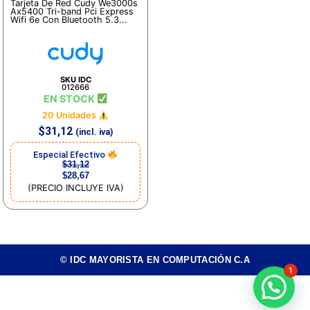
Tarjeta De Red Cudy We3000s
Ax5400 Tri-band Pci Express
Wifi 6e Con Bluetooth 5.3...
SKU IDC
012666
EN STOCK
20 Unidades
$
31,12
(incl. iva)
Especial Efectivo
$
31,12
$
28,67
(PRECIO INCLUYE IVA)
© IDC MAYORISTA EN COMPUTACIÓN C.A
1