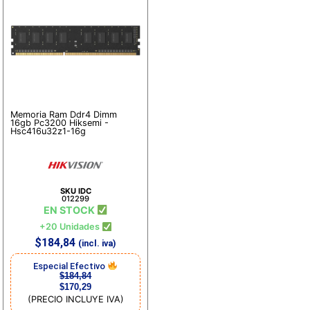
Memoria Ram Ddr4 Dimm
16gb Pc3200 Hiksemi -
Hsc416u32z1-16g
SKU IDC
012299
EN STOCK
+20 Unidades
$
184,84
(incl. iva)
Especial Efectivo
$
184,84
$
170,29
(PRECIO INCLUYE IVA)