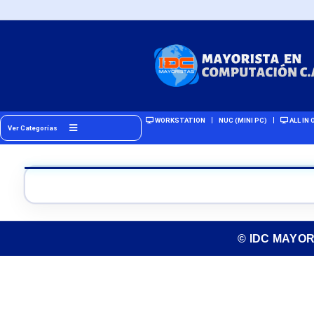
WORKSTATION
NUC (MINI PC)
ALL IN 
Ver Categorías
© IDC MAYO