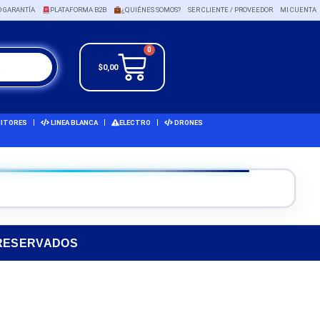
O GARANTÍA
PLATAFORMA B2B
¿QUIÉNES SOMOS?
SER CLIENTE / PROVEEDOR
MI CUENTA
0
$
0,00
ITORES
LINEA BLANCA
ELECTRO
DRONES
 RESERVADOS