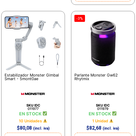
-3%
Estabilizador Monster Gimbal
Parlante Monster Gw62
Smart - 5mont0ae
Rhytmix
SKU IDC
SKU IDC
011977
011979
EN STOCK
EN STOCK
10 Unidades
1 Unidad
$
80,08
$
82,68
(incl. iva)
(incl. iva)