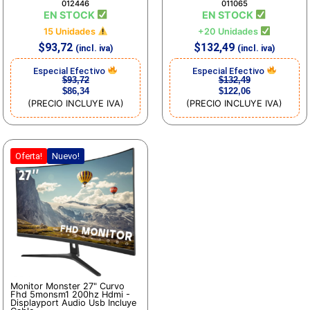
012446
011065
EN STOCK
EN STOCK
15 Unidades
+20 Unidades
$
93,72
$
132,49
(incl. iva)
(incl. iva)
Especial Efectivo
Especial Efectivo
$
93,72
$
132,49
$
86,34
$
122,06
(PRECIO INCLUYE IVA)
(PRECIO INCLUYE IVA)
Oferta!
Nuevo!
Monitor Monster 27" Curvo
Fhd 5monsm1 200hz Hdmi -
Displayport Audio Usb Incluye