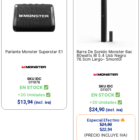
Parlante Monster Superstar E1
Barra De Sonido Monster 6ac
80watts Bl 5.4 Usb Negro
76.5cm Largo- 5mont0l
SKU IDC
011978
SKU IDC
EN STOCK
011071
EN STOCK
+20 Unidades
$
13,94
(incl. iva)
+20 Unidades
$
24,90
(incl. iva)
Especial Efectivo
$
24,90
$
22,94
(PRECIO INCLUYE IVA)