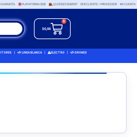
O GARANTÍA
PLATAFORMA B2B
¿QUIÉNES SOMOS?
SER CLIENTE / PROVEEDOR
MI CUENTA
0
$
0,00
ITORES
LINEA BLANCA
ELECTRO
DRONES