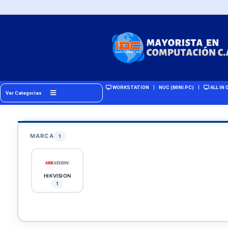
WORKSTATION
NUC (MINI PC)
ALL IN 
Ver Categorías
MARCA
1
HIKVISION
1