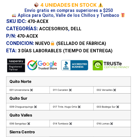
4 UNIDADES EN STOCK
Envío gratis en compras superiores a $250
Aplica para Quito, Valle de los Chillos y Tumbaco
SKU IDC:
470-ACEX
CATEGORÍAS:
,
ACCESORIOS
DELL
P/N:
470-ACEX
CONDICION:
NUEVO
(SELLADO DE FÁBRICA)
ETA:
3 DÍAS
LABORABLES (TIEMPO DE ENTREGA)
Quito Norte
001 Universitaria
✖
011 Carcelen
✖
002 Versalles
✖
Quito Sur
009 Chaguarquingo
✖
017 Tnte. Hugo Ortiz
✖
003 Bodega Sur
✖
Quito Valles
006 Sangolqui
✖
014 Tumbaco
✖
016 Lomas
✖
Sierra Centro