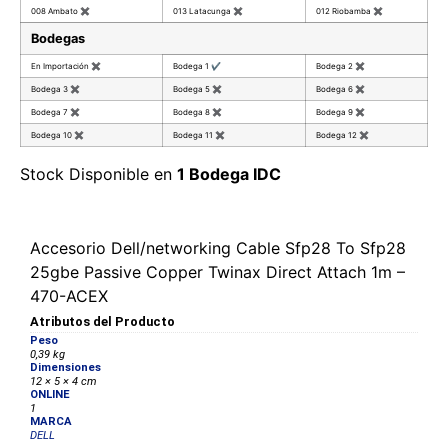
008 Ambato
✖
013 Latacunga
✖
012 Riobamba
✖
Bodegas
En Importación
✖
Bodega 1
✔
Bodega 2
✖
Bodega 3
✖
Bodega 5
✖
Bodega 6
✖
Bodega 7
✖
Bodega 8
✖
Bodega 9
✖
Bodega 10
✖
Bodega 11
✖
Bodega 12
✖
Stock Disponible en
1 Bodega IDC
Accesorio Dell/networking Cable Sfp28 To Sfp28
25gbe Passive Copper Twinax Direct Attach 1m –
470-ACEX
Atributos del Producto
Peso
0,39 kg
Dimensiones
12 × 5 × 4 cm
ONLINE
1
MARCA
DELL