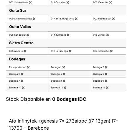
001 Universitaria
✖
011 Carcelen
✖
002 Versalles
✖
Quito Sur
009 Chaguarquingo
✖
017 Tnte. Hugo Ortiz
✖
003 Bodega Sur
✖
Quito Valles
006 Sangolqui
✖
014 Tumbaco
✖
016 Lomas
✖
Sierra Centro
008 Ambato
✖
013 Latacunga
✖
012 Riobamba
✖
Bodegas
En Importación
✖
Bodega 1
✖
Bodega 2
✖
Bodega 3
✖
Bodega 5
✖
Bodega 6
✖
Bodega 7
✖
Bodega 8
✖
Bodega 9
✖
Bodega 10
✖
Bodega 11
✖
Bodega 12
✖
Stock Disponible en
0 Bodegas IDC
Aio Infinytek «genesis 7» 273aiopc (i7 13gen) I7-
13700 – Barebone