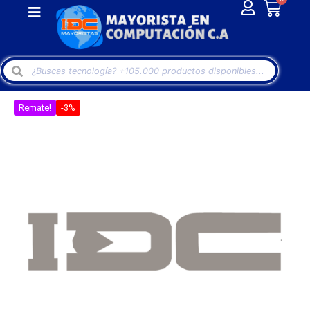
Remate!
-3%