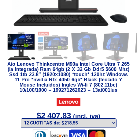
Aio Lenovo Thinkcentre M90a Intel Core Ultra 7 265
(ia Integrada) Ram 64gb (2 X 32 Gb Ddr5 5600 Mhz)
Ssd 1tb 23.8″ (1920×1080) *touch* 120hz Windows
11 Pro *nvidia Rtx 4050 6gb* Black (teclado Y
Mouse Incluidos) Ingles Wi-fi 7 (802.11be)
10/100/1000 – 199271262023 – 13at001lus
$
2 407,83
(incl. iva)