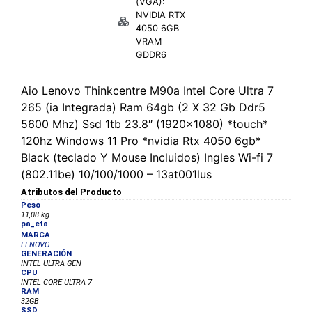
(VGA):
NVIDIA RTX
4050 6GB
VRAM
GDDR6
Aio Lenovo Thinkcentre M90a Intel Core Ultra 7
265 (ia Integrada) Ram 64gb (2 X 32 Gb Ddr5
5600 Mhz) Ssd 1tb 23.8″ (1920×1080) *touch*
120hz Windows 11 Pro *nvidia Rtx 4050 6gb*
Black (teclado Y Mouse Incluidos) Ingles Wi-fi 7
(802.11be) 10/100/1000 – 13at001lus
Atributos del Producto
Peso
11,08 kg
pa_eta
MARCA
LENOVO
GENERACIÓN
INTEL ULTRA GEN
CPU
INTEL CORE ULTRA 7
RAM
32GB
SSD