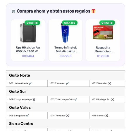
Compra ahora y obtén estos regalos
GRATIS
GRATIS
GRATIS
Ups Hikvision Avr
Termo Infinytek
Raspadita
600 Va / 360 W 6
Metalico Azul
Promocion
Salidas (120v)
(promocionales)
Kingston
009464
007298
012338
(50/60hz) - Ds-
ups600-x
Quito Norte
001 Universitaria
✔
011 Carcelen
✔
002 Versalles
✖
Quito Sur
009 Chaguarquingo
✖
017 Tnte. Hugo Ortiz
✔
003 Bodega Sur
✖
Quito Valles
006 Sangolqui
✔
014 Tumbaco
✖
016 Lomas
✖
Sierra Centro