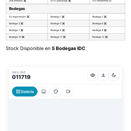
008 Ambato
✖
013 Latacunga
✖
012 Riobamba
✔
Bodegas
En Importación
✖
Bodega 1
✖
Bodega 2
✖
Bodega 3
✖
Bodega 5
✖
Bodega 6
✖
Bodega 7
✖
Bodega 8
✖
Bodega 9
✖
Bodega 10
✖
Bodega 11
✖
Bodega 12
✖
Stock Disponible en
5 Bodegas IDC