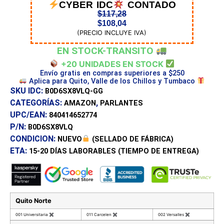
CYBER IDC
CONTADO
$
117,28
$
108,04
(PRECIO INCLUYE IVA)
EN STOCK-TRANSITO
+20 UNIDADES EN STOCK
Envío gratis en compras superiores a $250
Aplica para Quito, Valle de los Chillos y Tumbaco
SKU IDC:
B0D6SX8VLQ-GG
CATEGORÍAS:
,
AMAZON
PARLANTES
UPC/EAN:
840414652774
P/N:
B0D6SX8VLQ
CONDICION:
NUEVO
(SELLADO DE FÁBRICA)
ETA:
15-20 DÍAS
LABORABLES (TIEMPO DE ENTREGA)
Quito Norte
001 Universitaria
✖
011 Carcelen
✖
002 Versalles
✖