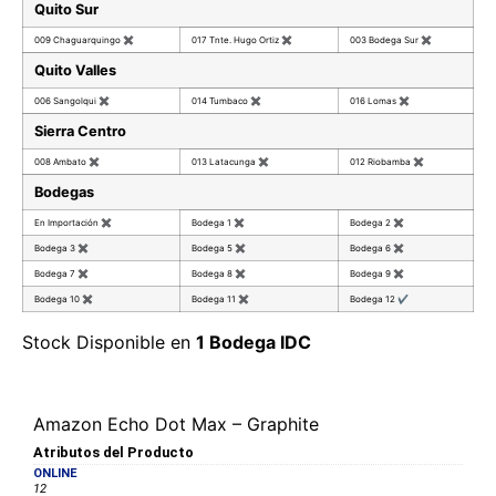
Quito Sur
009 Chaguarquingo
✖
017 Tnte. Hugo Ortiz
✖
003 Bodega Sur
✖
Quito Valles
006 Sangolqui
✖
014 Tumbaco
✖
016 Lomas
✖
Sierra Centro
008 Ambato
✖
013 Latacunga
✖
012 Riobamba
✖
Bodegas
En Importación
✖
Bodega 1
✖
Bodega 2
✖
Bodega 3
✖
Bodega 5
✖
Bodega 6
✖
Bodega 7
✖
Bodega 8
✖
Bodega 9
✖
Bodega 10
✖
Bodega 11
✖
Bodega 12
✔
Stock Disponible en
1 Bodega IDC
Amazon Echo Dot Max – Graphite
Atributos del Producto
ONLINE
12