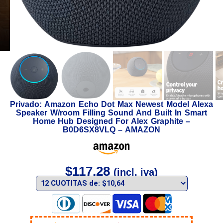
Privado: Amazon Echo Dot Max Newest Model Alexa
Speaker W/room Filling Sound And Built In Smart
Home Hub Designed For Alex Graphite –
B0D6SX8VLQ – AMAZON
$
117,28
(incl. iva)