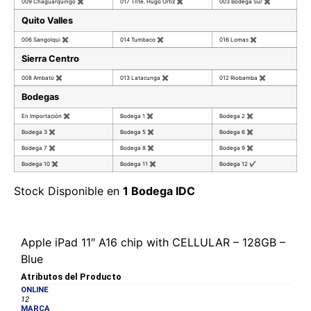
009 Chaguarquingo
✖
017 Tnte. Hugo Ortiz
✖
003 Bodega Sur
✖
Quito Valles
006 Sangolqui
✖
014 Tumbaco
✖
016 Lomas
✖
Sierra Centro
008 Ambato
✖
013 Latacunga
✖
012 Riobamba
✖
Bodegas
En Importación
✖
Bodega 1
✖
Bodega 2
✖
Bodega 3
✖
Bodega 5
✖
Bodega 6
✖
Bodega 7
✖
Bodega 8
✖
Bodega 9
✖
Bodega 10
✖
Bodega 11
✖
Bodega 12
✔
Stock Disponible en
1 Bodega IDC
Apple iPad 11″ A16 chip with CELLULAR – 128GB –
Blue
Atributos del Producto
ONLINE
12
MARCA