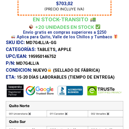
$
703,02
(PRECIO INCLUYE IVA)
EN STOCK-TRANSITO
+20 UNIDADES EN STOCK
Envío gratis en compras superiores a $250
Aplica para Quito, Valle de los Chillos y Tumbaco
SKU IDC:
MD7G4LL/A-GG
CATEGORÍAS:
,
TABLETS
APPLE
UPC/EAN:
195950146752
P/N:
MD7G4LL/A
CONDICION:
NUEVO
(SELLADO DE FÁBRICA)
ETA:
15-20 DÍAS
LABORABLES (TIEMPO DE ENTREGA)
Quito Norte
001 Universitaria
✖
011 Carcelen
✖
002 Versalles
✖
Quito Sur