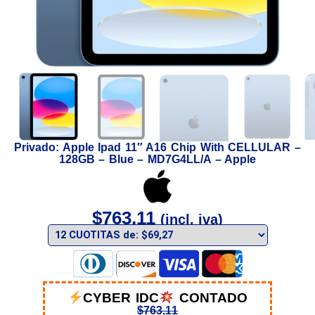
Privado: Apple Ipad 11″ A16 Chip With CELLULAR –
128GB – Blue – MD7G4LL/A – Apple
$
763,11
(incl. iva)
CYBER IDC
CONTADO
$
763,11