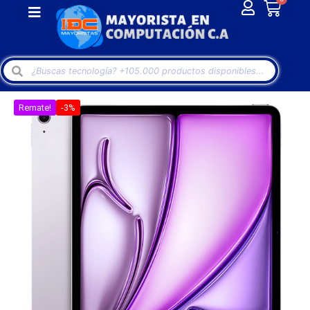
Remate!
-3%