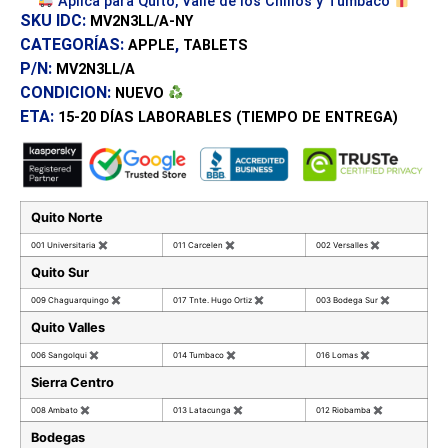
Aplica para Quito, Valle de los Chillos y Tumbaco
SKU IDC:
MV2N3LL/A-NY
CATEGORÍAS:
,
APPLE
TABLETS
P/N:
MV2N3LL/A
CONDICION:
NUEVO
ETA:
15-20 DÍAS
LABORABLES (TIEMPO DE ENTREGA)
Quito Norte
001 Universitaria
✖
011 Carcelen
✖
002 Versalles
✖
Quito Sur
009 Chaguarquingo
✖
017 Tnte. Hugo Ortiz
✖
003 Bodega Sur
✖
Quito Valles
006 Sangolqui
✖
014 Tumbaco
✖
016 Lomas
✖
Sierra Centro
008 Ambato
✖
013 Latacunga
✖
012 Riobamba
✖
Bodegas