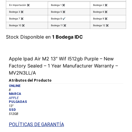
En Importación
✖
Bodega 1
✖
Bodega 2
✖
Bodega 3
✖
Bodega 5
✖
Bodega 6
✖
Bodega 7
✖
Bodega 8
✔
Bodega 9
✖
Bodega 10
✖
Bodega 11
✖
Bodega 12
✖
Stock Disponible en
1 Bodega IDC
Apple Ipad Air M2 13″ Wif I512gb Purple – New
Factory Sealed – 1 Year Manufacturer Warranty –
MV2N3LL/A
Atributos del Producto
ONLINE
8
MARCA
APPLE
PULGADAS
13"
SSD
512GB
POLÍTICAS DE GARANTÍA