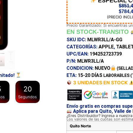
ESPECIAL 
$
851,
$
784,
(PRECIO INCL
Precio Garantizado: Si encuentras un
EN STOCK-TRANSITO
SKU IDC:
MLWR3LL/A-GG
CATEGORÍAS:
APPLE
,
TABLE
UPC/EAN:
194252723739
P/N:
MLWR3LL/A
CONDICION:
NUEVO
(SELLAD
ETA:
15-20 DÍAS
mitado!
LABORABLES (
3 UNIDADES EN STOCK
5
2
0
tos
Segundos
Envío gratis en compras supe
Aplica para Quito, Valle de
¿Eres Distribuidor? Ingresa a nuestr
Los valores de las cuotas son estim
Quito Norte