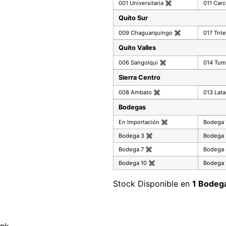
001 Universitaria
✖
011 Car
Quito Sur
009 Chaguarquingo
✖
017 Tnte
Quito Valles
006 Sangolqui
✖
014 Tu
Sierra Centro
008 Ambato
✖
013 Lat
Bodegas
En Importación
✖
Bodega
Bodega 3
✖
Bodega
Bodega 7
✖
Bodega
Bodega 10
✖
Bodega 
Stock Disponible en
1 Bodeg
ink