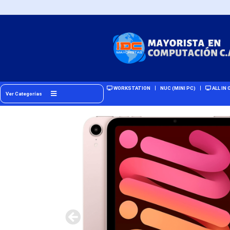
WORKSTATION
NUC (MINI PC)
ALL IN 
Ver Categorías