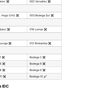
celen
✖
002 Versalles
✖
. Hugo Ortiz
✖
003 Bodega Sur
✖
mbaco
✖
016 Lomas
✖
acunga
✖
012 Riobamba
✖
 1
✖
Bodega 2
✖
 5
✖
Bodega 6
✖
 8
✖
Bodega 9
✖
11
✖
Bodega 12
✔
a IDC