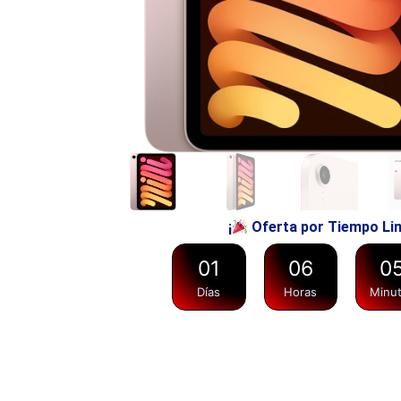
¡
Oferta por Tiempo Li
0
1
0
6
0
Días
Horas
Minu