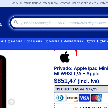
INICIO
NUESTRAS TIENDAS
TRABAJA CON NOSOTROS
POLÍTICAS DE GARANTÍA
ESTAD
ONE
LAPTOPS
CELULARES
TABLETS
IMPRESORAS
TVS
MON
Remate!
-3%
Privado: Apple Ipad Mini
MLWR3LL/A – Apple
$
851,47
(incl. iva)