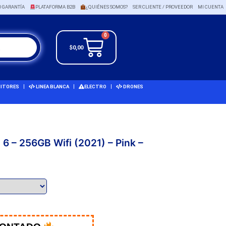
O GARANTÍA
PLATAFORMA B2B
¿QUIÉNES SOMOS?
SER CLIENTE / PROVEEDOR
MI CUENTA
0
$
0,00
ITORES
LINEA BLANCA
ELECTRO
DRONES
 6 – 256GB Wifi (2021) – Pink –