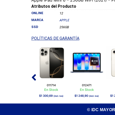
Atributos del Producto
ONLINE
12
MARCA
APPLE
SSD
256GB
POLÍTICAS DE GARANTÍA
012562
011714
012471
En Stock
En Stock
En Stock
E
$
3 253,05
$
1 300,69
$
1 248,90
$
1 24
(incl. iva)
(incl. iva)
(incl. iva)
© IDC MAYO