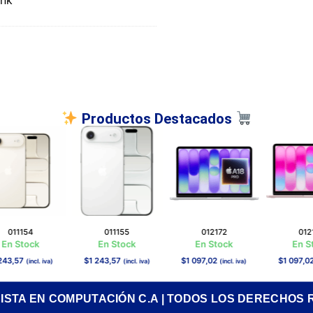
Productos Destacados
011154
011155
012172
01217
n Stock
En Stock
En Stock
En Sto
3,57
$
1 243,57
$
1 097,02
$
1 097,02
(incl. iva)
(incl. iva)
(incl. iva)
(i
RISTA EN COMPUTACIÓN C.A | TODOS LOS DERECHOS