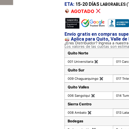
ETA:
15-20 DÍAS
LABORABLES (
AGOTADO
Envío gratis en compras supe
Aplica para Quito, Valle de
¿Eres Distribuidor? Ingresa a nuestr
Los valores de las cuotas son estim
Quito Norte
001 Universitaria
✖
011 Car
Quito Sur
009 Chaguarquingo
✖
017 Tnte
Quito Valles
006 Sangolqui
✖
014 Tu
Sierra Centro
008 Ambato
✖
013 Lat
Bodegas