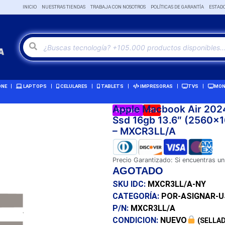
INICIO
NUESTRAS TIENDAS
TRABAJA CON NOSOTROS
POLÍTICAS DE GARANTÍA
ESTAD
ONE
LAPTOPS
CELULARES
TABLETS
IMPRESORAS
TVS
MON
Apple Macbook Air 202
Remate!
-3%
Ssd 16gb 13.6″ (2560×1
– MXCR3LL/A
Precio Garantizado: Si encuentras un
AGOTADO
SKU IDC:
MXCR3LL/A-NY
CATEGORÍA:
POR-ASIGNAR-
P/N:
MXCR3LL/A
CONDICION:
NUEVO
(SELLAD