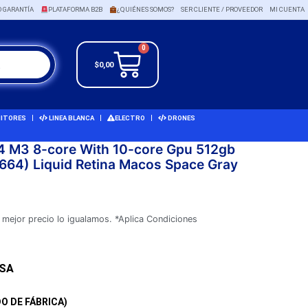
O GARANTÍA
PLATAFORMA B2B
¿QUIÉNES SOMOS?
SER CLIENTE / PROVEEDOR
MI CUENTA
0
$
0,00
ITORES
LINEA BLANCA
ELECTRO
DRONES
4 M3 8-core With 10-core Gpu 512gb
664) Liquid Retina Macos Space Gray
 mejor precio lo igualamos. *Aplica Condiciones
USA
O DE FÁBRICA)