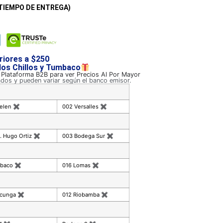
TIEMPO DE ENTREGA)
riores a $250
 los Chillos y Tumbaco
a Plataforma B2B para ver Precios Al Por Mayor
ados y pueden variar según el banco emisor.
celen
✖
002 Versalles
✖
. Hugo Ortiz
✖
003 Bodega Sur
✖
mbaco
✖
016 Lomas
✖
acunga
✖
012 Riobamba
✖