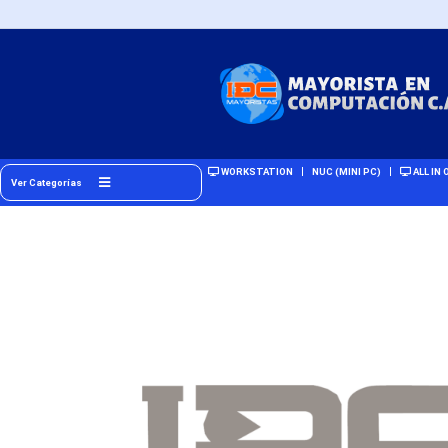
WORKSTATION
NUC (MINI PC)
ALL IN 
Ver Categorías