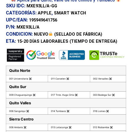
Aplica para Quito, Valle de los Chillos y Tumbaco
SKU IDC:
MXE93LL/A-GG
CATEGORÍAS:
,
APPLE
SMART WATCH
UPC/EAN:
195949641756
P/N:
MXE93LL/A
CONDICION:
NUEVO
(SELLADO DE FÁBRICA)
ETA:
15-20 DÍAS
LABORABLES (TIEMPO DE ENTREGA)
Quito Norte
001 Universitaria
✖
011 Carcelen
✖
002 Versalles
✖
Quito Sur
009 Chaguarquingo
✖
017 Tnte. Hugo Ortiz
✖
003 Bodega Sur
✖
Quito Valles
006 Sangolqui
✖
014 Tumbaco
✖
016 Lomas
✖
Sierra Centro
008 Ambato
✖
013 Latacunga
✖
012 Riobamba
✖