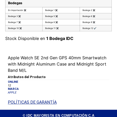
Bodegas
En Importación
✖
Bodega 1
✖
Bodega 2
✖
Bodega 3
✖
Bodega 5
✖
Bodega 6
✖
Bodega 7
✖
Bodega 8
✖
Bodega 9
✖
Bodega 10
✖
Bodega 11
✖
Bodega 12
✔
Stock Disponible en
1 Bodega IDC
Apple Watch SE 2nd Gen GPS 40mm Smartwatch
with Midnight Aluminum Case and Midnight Sport
Band M/L
Atributos del Producto
ONLINE
12
MARCA
APPLE
POLÍTICAS DE GARANTÍA
© IDC MAYORISTA EN COMPUTACIÓN C.A