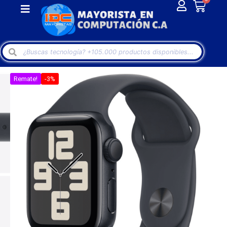
Remate!
-3%