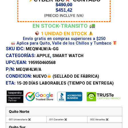
$
490,00
$
451,42
(PRECIO INCLUYE IVA)
EN STOCK-TRANSITO
1 UNIDAD EN STOCK
Envío gratis en compras superiores a $250
Aplica para Quito, Valle de los Chillos y Tumbaco
SKU IDC:
MEQW4LW/A-GG
CATEGORÍAS:
,
APPLE
SMART WATCH
UPC/EAN:
195950460568
P/N:
MEQW4LW/A
CONDICION:
NUEVO
(SELLADO DE FÁBRICA)
ETA:
15-20 DÍAS
LABORABLES (TIEMPO DE ENTREGA)
Quito Norte
001 Universitaria
✖
011 Carcelen
✖
002 Versalles
✖
Quito Sur