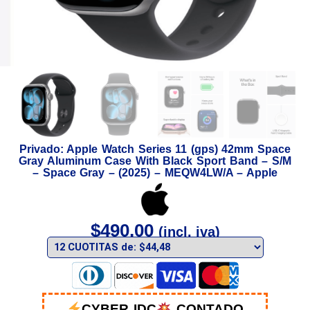
Privado: Apple Watch Series 11 (gps) 42mm Space
Gray Aluminum Case With Black Sport Band – S/M
– Space Gray – (2025) – MEQW4LW/A – Apple
$
490,00
(incl. iva)
CYBER IDC
CONTADO