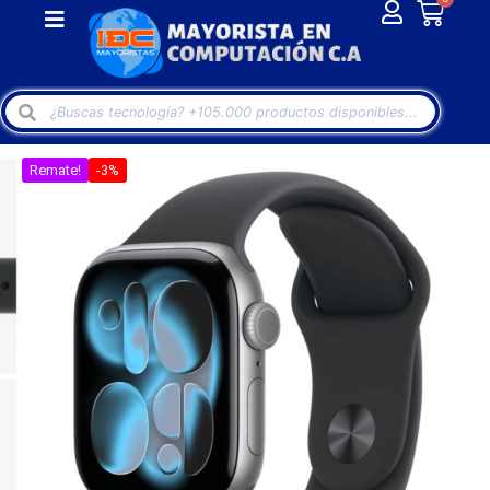
Remate!
-3%