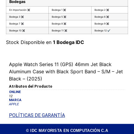
Bodegas
En Importación
✖
Bodega 1
✖
Bodega 2
✖
Bodega 3
✖
Bodega 5
✖
Bodega 6
✖
Bodega 7
✖
Bodega 8
✖
Bodega 9
✖
Bodega 10
✖
Bodega 11
✖
Bodega 12
✔
Stock Disponible en
1 Bodega IDC
Apple Watch Series 11 (GPS) 46mm Jet Black
Aluminum Case with Black Sport Band – S/M – Jet
Black – (2025)
Atributos del Producto
ONLINE
12
MARCA
APPLE
POLÍTICAS DE GARANTÍA
© IDC MAYORISTA EN COMPUTACIÓN C.A