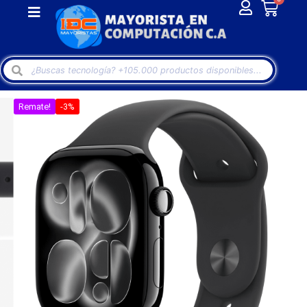
Remate!
-3%