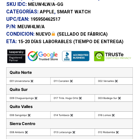
SKU IDC:
MEUW4LW/A-GG
CATEGORÍAS:
,
APPLE
SMART WATCH
UPC/EAN:
195950462517
P/N:
MEUW4LW/A
CONDICION:
NUEVO
(SELLADO DE FÁBRICA)
ETA:
15-20 DÍAS
LABORABLES (TIEMPO DE ENTREGA)
Quito Norte
001 Universitaria
✖
011 Carcelen
✖
002 Versalles
✖
Quito Sur
009 Chaguarquingo
✖
017 Tnte. Hugo Ortiz
✖
003 Bodega Sur
✖
Quito Valles
006 Sangolqui
✖
014 Tumbaco
✖
016 Lomas
✖
Sierra Centro
008 Ambato
✖
013 Latacunga
✖
012 Riobamba
✖