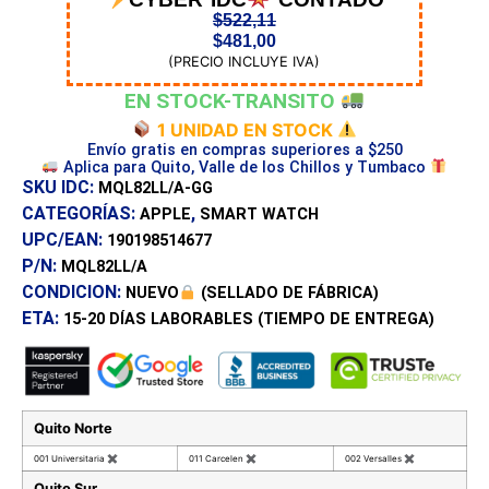
CYBER IDC
CONTADO
$
522,11
$
481,00
(PRECIO INCLUYE IVA)
EN STOCK-TRANSITO
1 UNIDAD EN STOCK
Envío gratis en compras superiores a $250
Aplica para Quito, Valle de los Chillos y Tumbaco
SKU IDC:
MQL82LL/A-GG
CATEGORÍAS:
,
APPLE
SMART WATCH
UPC/EAN:
190198514677
P/N:
MQL82LL/A
CONDICION:
NUEVO
(SELLADO DE FÁBRICA)
ETA:
15-20 DÍAS
LABORABLES (TIEMPO DE ENTREGA)
Quito Norte
001 Universitaria
✖
011 Carcelen
✖
002 Versalles
✖
Quito Sur