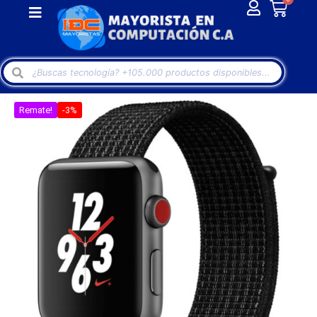
Remate!
-3%