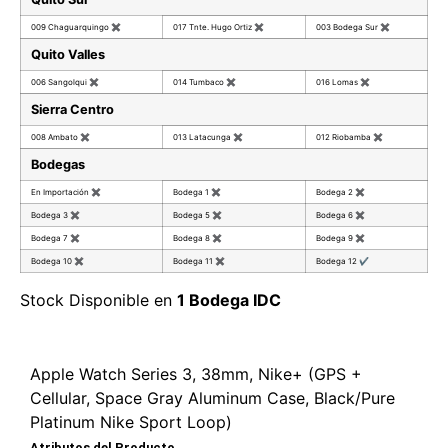
009 Chaguarquingo
✖
017 Tnte. Hugo Ortiz
✖
003 Bodega Sur
✖
Quito Valles
006 Sangolqui
✖
014 Tumbaco
✖
016 Lomas
✖
Sierra Centro
008 Ambato
✖
013 Latacunga
✖
012 Riobamba
✖
Bodegas
En Importación
✖
Bodega 1
✖
Bodega 2
✖
Bodega 3
✖
Bodega 5
✖
Bodega 6
✖
Bodega 7
✖
Bodega 8
✖
Bodega 9
✖
Bodega 10
✖
Bodega 11
✖
Bodega 12
✔
Stock Disponible en
1 Bodega IDC
Apple Watch Series 3, 38mm, Nike+ (GPS +
Cellular, Space Gray Aluminum Case, Black/Pure
Platinum Nike Sport Loop)
Atributos del Producto