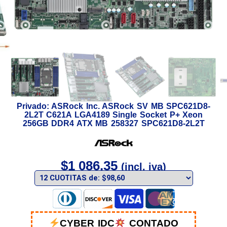
Privado: ASRock Inc. ASRock SV MB SPC621D8-
2L2T C621A LGA4189 Single Socket P+ Xeon
256GB DDR4 ATX MB 258327 SPC621D8-2L2T
$
1 086,35
(incl. iva)
CYBER IDC
CONTADO