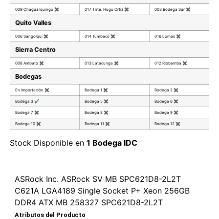
009 Chaguarquingo
✖
017 Tnte. Hugo Ortiz
✖
003 Bodega Sur
✖
Quito Valles
006 Sangolqui
✖
014 Tumbaco
✖
016 Lomas
✖
Sierra Centro
008 Ambato
✖
013 Latacunga
✖
012 Riobamba
✖
Bodegas
En Importación
✖
Bodega 1
✖
Bodega 2
✖
Bodega 3
✔
Bodega 5
✖
Bodega 6
✖
Bodega 7
✖
Bodega 8
✖
Bodega 9
✖
Bodega 10
✖
Bodega 11
✖
Bodega 12
✖
Stock Disponible en
1 Bodega IDC
ASRock Inc. ASRock SV MB SPC621D8-2L2T
C621A LGA4189 Single Socket P+ Xeon 256GB
DDR4 ATX MB 258327 SPC621D8-2L2T
Atributos del Producto