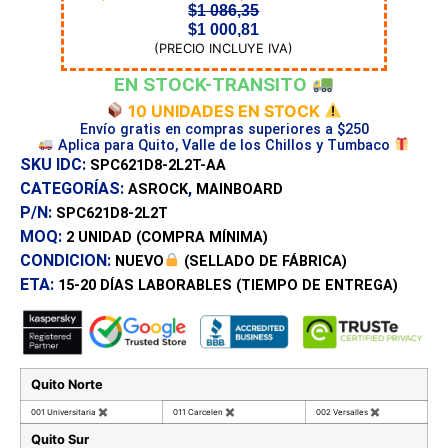
$
1 086,35
$
1 000,81
(PRECIO INCLUYE IVA)
EN STOCK-TRANSITO
10 UNIDADES EN STOCK
Envío gratis en compras superiores a $250
Aplica para Quito, Valle de los Chillos y Tumbaco
SKU IDC:
SPC621D8-2L2T-AA
CATEGORÍAS:
,
ASROCK
MAINBOARD
P/N:
SPC621D8-2L2T
MOQ:
2 UNIDAD
(COMPRA MÍNIMA)
CONDICION:
NUEVO
(SELLADO DE FÁBRICA)
ETA:
15-20 DÍAS
LABORABLES (TIEMPO DE ENTREGA)
Quito Norte
001 Universitaria
✖
011 Carcelen
✖
002 Versalles
✖
Quito Sur