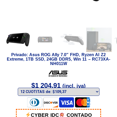
Privado: Asus ROG Ally 7.0″ FHD, Ryzen AI Z2
Extreme, 1TB SSD, 24GB DDR5, Win 11 – RC73XA-
NH011W
$
1 204,91
(incl. iva)
CYBER IDC
CONTADO