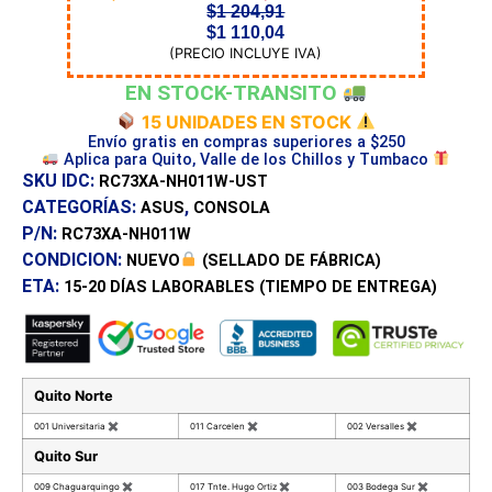
$
1 204,91
$
1 110,04
(PRECIO INCLUYE IVA)
EN STOCK-TRANSITO
15 UNIDADES EN STOCK
Envío gratis en compras superiores a $250
Aplica para Quito, Valle de los Chillos y Tumbaco
SKU IDC:
RC73XA-NH011W-UST
CATEGORÍAS:
,
ASUS
CONSOLA
P/N:
RC73XA-NH011W
CONDICION:
NUEVO
(SELLADO DE FÁBRICA)
ETA:
15-20 DÍAS
LABORABLES (TIEMPO DE ENTREGA)
Quito Norte
001 Universitaria
✖
011 Carcelen
✖
002 Versalles
✖
Quito Sur
009 Chaguarquingo
✖
017 Tnte. Hugo Ortiz
✖
003 Bodega Sur
✖