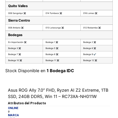
Quito Valles
006 Sangolqui
✖
014 Tumbaco
✖
016 Lomas
✖
Sierra Centro
008 Ambato
✖
013 Latacunga
✖
012 Riobamba
✖
Bodegas
En Importación
✖
Bodega 1
✖
Bodega 2
✖
Bodega 3
✖
Bodega 5
✖
Bodega 6
✖
Bodega 7
✖
Bodega 8
✖
Bodega 9
✔
Bodega 10
✖
Bodega 11
✖
Bodega 12
✖
Stock Disponible en
1 Bodega IDC
Asus ROG Ally 7.0″ FHD, Ryzen AI Z2 Extreme, 1TB
SSD, 24GB DDR5, Win 11 – RC73XA-NH011W
Atributos del Producto
ONLINE
9
MARCA