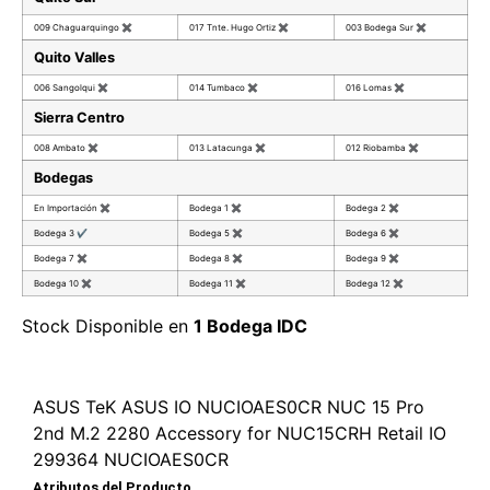
009 Chaguarquingo
✖
017 Tnte. Hugo Ortiz
✖
003 Bodega Sur
✖
Quito Valles
006 Sangolqui
✖
014 Tumbaco
✖
016 Lomas
✖
Sierra Centro
008 Ambato
✖
013 Latacunga
✖
012 Riobamba
✖
Bodegas
En Importación
✖
Bodega 1
✖
Bodega 2
✖
Bodega 3
✔
Bodega 5
✖
Bodega 6
✖
Bodega 7
✖
Bodega 8
✖
Bodega 9
✖
Bodega 10
✖
Bodega 11
✖
Bodega 12
✖
Stock Disponible en
1 Bodega IDC
ASUS TeK ASUS IO NUCIOAES0CR NUC 15 Pro
2nd M.2 2280 Accessory for NUC15CRH Retail IO
299364 NUCIOAES0CR
Atributos del Producto