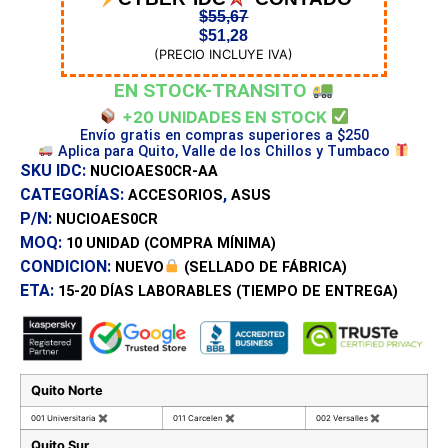
$
55,67
$
51,28
(PRECIO INCLUYE IVA)
EN STOCK-TRANSITO
+20 UNIDADES EN STOCK
Envío gratis en compras superiores a $250
Aplica para Quito, Valle de los Chillos y Tumbaco
SKU IDC:
NUCIOAES0CR-AA
CATEGORÍAS:
,
ACCESORIOS
ASUS
P/N:
NUCIOAES0CR
MOQ:
10 UNIDAD
(COMPRA MÍNIMA)
CONDICION:
NUEVO
(SELLADO DE FÁBRICA)
ETA:
15-20 DÍAS
LABORABLES (TIEMPO DE ENTREGA)
Quito Norte
001 Universitaria
✖
011 Carcelen
✖
002 Versalles
✖
Quito Sur