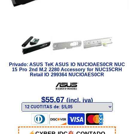
Privado: ASUS TeK ASUS IO NUCIOAES0CR NUC
15 Pro 2nd M.2 2280 Accessory for NUC15CRH
Retail IO 299364 NUCIOAES0CR
$
55,67
(incl. iva)
CYBER IDC
CONTADO