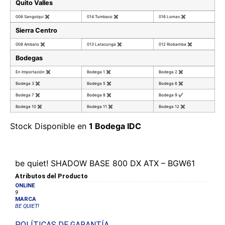
Quito Valles
006 Sangolqui
✖
014 Tumbaco
✖
016 Lomas
✖
Sierra Centro
008 Ambato
✖
013 Latacunga
✖
012 Riobamba
✖
Bodegas
En Importación
✖
Bodega 1
✖
Bodega 2
✖
Bodega 3
✖
Bodega 5
✖
Bodega 6
✖
Bodega 7
✖
Bodega 8
✖
Bodega 9
✔
Bodega 10
✖
Bodega 11
✖
Bodega 12
✖
Stock Disponible en
1 Bodega IDC
be quiet! SHADOW BASE 800 DX ATX – BGW61
Atributos del Producto
ONLINE
9
MARCA
BE QUIET!
POLÍTICAS DE GARANTÍA