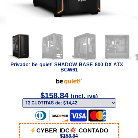
Privado: be quiet! SHADOW BASE 800 DX ATX –
BGW61
$
158,84
(incl. iva)
CYBER IDC
CONTADO
$
158,84