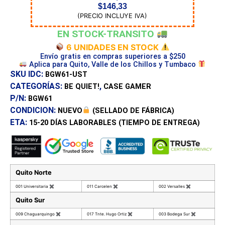
$
146,33
(PRECIO INCLUYE IVA)
EN STOCK-TRANSITO
6 UNIDADES EN STOCK
Envío gratis en compras superiores a $250
Aplica para Quito, Valle de los Chillos y Tumbaco
SKU IDC:
BGW61-UST
CATEGORÍAS:
,
BE QUIET!
CASE GAMER
P/N:
BGW61
CONDICION:
NUEVO
(SELLADO DE FÁBRICA)
ETA:
15-20 DÍAS
LABORABLES (TIEMPO DE ENTREGA)
Quito Norte
001 Universitaria
✖
011 Carcelen
✖
002 Versalles
✖
Quito Sur
009 Chaguarquingo
✖
017 Tnte. Hugo Ortiz
✖
003 Bodega Sur
✖