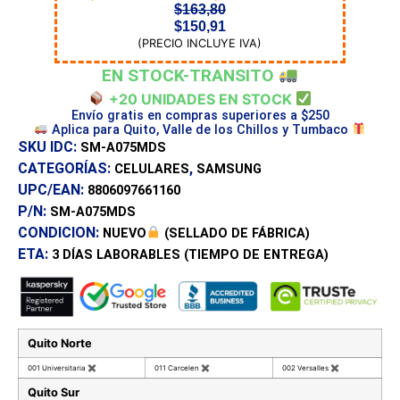
$
163,80
$
150,91
(PRECIO INCLUYE IVA)
EN STOCK-TRANSITO
+20 UNIDADES EN STOCK
Envío gratis en compras superiores a $250
Aplica para Quito, Valle de los Chillos y Tumbaco
SKU IDC:
SM-A075MDS
CATEGORÍAS:
,
CELULARES
SAMSUNG
UPC/EAN:
8806097661160
P/N:
SM-A075MDS
CONDICION:
NUEVO
(SELLADO DE FÁBRICA)
ETA:
3 DÍAS
LABORABLES (TIEMPO DE ENTREGA)
Quito Norte
001 Universitaria
✖
011 Carcelen
✖
002 Versalles
✖
Quito Sur