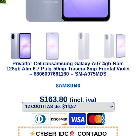
Privado: Celular/samsung Galaxy A07 4gb Ram
128gb Alm 6.7 Pulg 50mp Trasera 8mp Frontal Violet
– 8806097661160 – SM-A075MDS
$
163,80
(incl. iva)
CYBER IDC
CONTADO