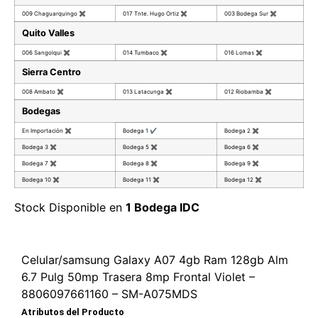
009 Chaguarquingo
✖
017 Tnte. Hugo Ortiz
✖
003 Bodega Sur
✖
Quito Valles
006 Sangolqui
✖
014 Tumbaco
✖
016 Lomas
✖
Sierra Centro
008 Ambato
✖
013 Latacunga
✖
012 Riobamba
✖
Bodegas
En Importación
✖
Bodega 1
✔
Bodega 2
✖
Bodega 3
✖
Bodega 5
✖
Bodega 6
✖
Bodega 7
✖
Bodega 8
✖
Bodega 9
✖
Bodega 10
✖
Bodega 11
✖
Bodega 12
✖
Stock Disponible en
1 Bodega IDC
Celular/samsung Galaxy A07 4gb Ram 128gb Alm
6.7 Pulg 50mp Trasera 8mp Frontal Violet –
8806097661160 – SM-A075MDS
Atributos del Producto