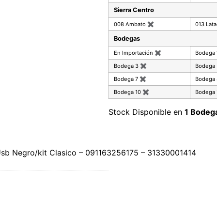
Sierra Centro
008 Ambato
✖
013 Lat
Bodegas
En Importación
✖
Bodega
Bodega 3
✖
Bodega
Bodega 7
✖
Bodega
Bodega 10
✖
Bodega 
Stock Disponible en
1 Bodeg
b Negro/kit Clasico – 091163256175 – 31330001414