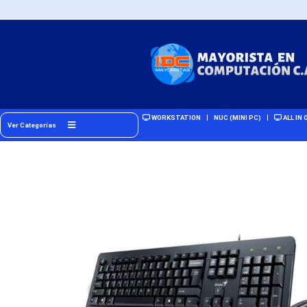
WORKSTATION
NUC (MINI PC)
ALL IN 
Ver Categorías