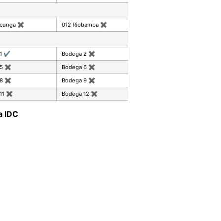
acunga
✖
012 Riobamba
✖
 1
✔
Bodega 2
✖
 5
✖
Bodega 6
✖
 8
✖
Bodega 9
✖
11
✖
Bodega 12
✖
a IDC