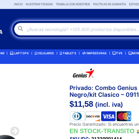
INICIO
NUESTRAS TIENDAS
TRABAJA CON NOSOTROS
POLÍTICAS DE GARANTÍA
ESTAD
ONE
LAPTOPS
CELULARES
TABLETS
IMPRESORAS
TVS
MON
Privado: Combo Genius
Negro/kit Clasico – 09
$
11,58
(incl. iva)
Precio Garantizado: Si encuentras un
EN STOCK-TRANSITO