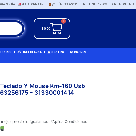
O GARANTÍA
PLATAFORMA B2B
¿QUIÉNES SOMOS?
SER CLIENTE / PROVEEDOR
MI CUENTA
0
$
0,00
ITORES
LINEA BLANCA
ELECTRO
DRONES
 Teclado Y Mouse Km-160 Usb
1163256175 – 31330001414
 mejor precio lo igualamos. *Aplica Condiciones