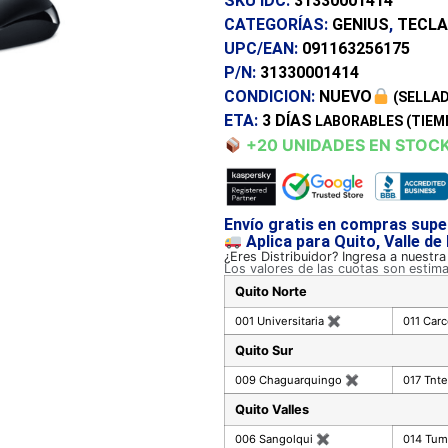
SKU IDC:
31330001414
CATEGORÍAS:
GENIUS
,
TECL
UPC/EAN:
091163256175
P/N:
31330001414
CONDICION:
NUEVO
(SELLAD
ETA:
3 DÍAS
LABORABLES (TIEM
+20 UNIDADES EN STOC
Envío gratis en compras supe
Aplica para Quito, Valle de
¿Eres Distribuidor? Ingresa a nuestr
Los valores de las cuotas son estim
Quito Norte
001 Universitaria
✖
011 Car
Quito Sur
009 Chaguarquingo
✖
017 Tnte
Quito Valles
006 Sangolqui
✖
014 Tu