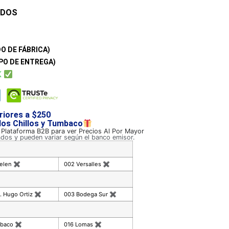
ADOS
O DE FÁBRICA)
PO DE ENTREGA)
K
riores a $250
 los Chillos y Tumbaco
a Plataforma B2B para ver Precios Al Por Mayor
ados y pueden variar según el banco emisor.
celen
✖
002 Versalles
✖
. Hugo Ortiz
✖
003 Bodega Sur
✖
mbaco
✖
016 Lomas
✖