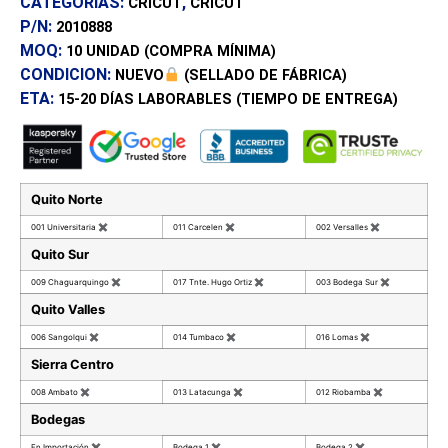
CATEGORÍAS:
,
CRICUT
CRICUT
P/N:
2010888
MOQ:
10 UNIDAD
(COMPRA MÍNIMA)
CONDICION:
NUEVO
(SELLADO DE FÁBRICA)
ETA:
15-20 DÍAS
LABORABLES (TIEMPO DE ENTREGA)
Quito Norte
001 Universitaria
✖
011 Carcelen
✖
002 Versalles
✖
Quito Sur
009 Chaguarquingo
✖
017 Tnte. Hugo Ortiz
✖
003 Bodega Sur
✖
Quito Valles
006 Sangolqui
✖
014 Tumbaco
✖
016 Lomas
✖
Sierra Centro
008 Ambato
✖
013 Latacunga
✖
012 Riobamba
✖
Bodegas
En Importación
✖
Bodega 1
✖
Bodega 2
✖