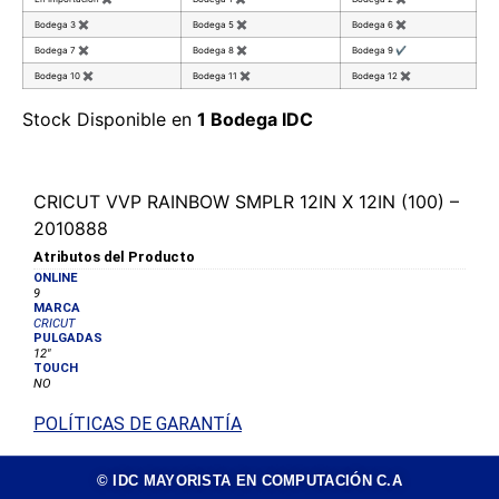
Bodega 3
✖
Bodega 5
✖
Bodega 6
✖
Bodega 7
✖
Bodega 8
✖
Bodega 9
✔
Bodega 10
✖
Bodega 11
✖
Bodega 12
✖
Stock Disponible en
1 Bodega IDC
CRICUT VVP RAINBOW SMPLR 12IN X 12IN (100) –
2010888
Atributos del Producto
ONLINE
9
MARCA
CRICUT
PULGADAS
12"
TOUCH
NO
POLÍTICAS DE GARANTÍA
© IDC MAYORISTA EN COMPUTACIÓN C.A