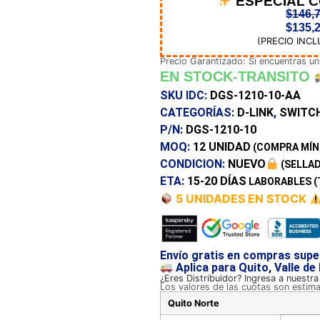
ESPECIAL 
$
146,
$
135,
(PRECIO INCL
Precio Garantizado: Si encuentras un
EN STOCK-TRANSITO
SKU IDC:
DGS-1210-10-AA
CATEGORÍAS:
D-LINK
,
SWITC
P/N:
DGS-1210-10
MOQ:
12 UNIDAD
(COMPRA MÍN
CONDICION:
NUEVO
(SELLAD
ETA:
15-20 DÍAS
LABORABLES (
5 UNIDADES EN STOCK
Envío gratis en compras supe
Aplica para Quito, Valle de
¿Eres Distribuidor? Ingresa a nuestr
Los valores de las cuotas son estim
Quito Norte