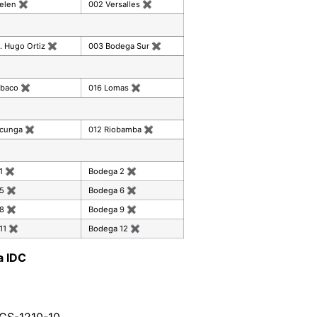
celen
✖
002 Versalles
✖
. Hugo Ortiz
✖
003 Bodega Sur
✖
mbaco
✖
016 Lomas
✖
acunga
✖
012 Riobamba
✖
 1
✖
Bodega 2
✖
 5
✖
Bodega 6
✖
 8
✖
Bodega 9
✖
11
✖
Bodega 12
✖
a IDC
DGS-1210-10