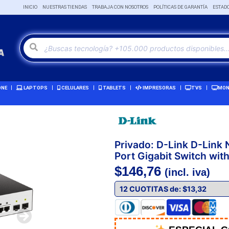
INICIO
NUESTRAS TIENDAS
TRABAJA CON NOSOTROS
POLÍTICAS DE GARANTÍA
ESTAD
ONE
LAPTOPS
CELULARES
TABLETS
IMPRESORAS
TVS
MON
Privado: D-Link D-Link
Port Gigabit Switch wi
$
146,76
(incl. iva)