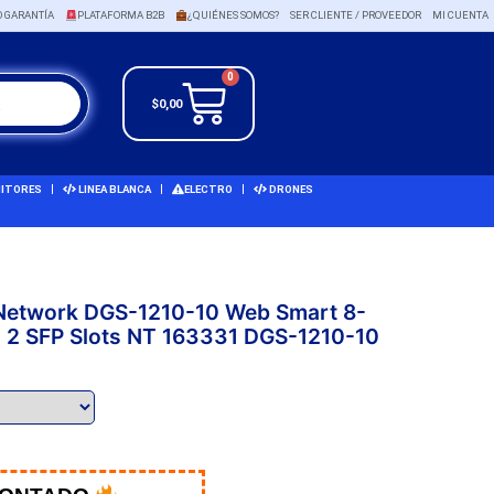
O GARANTÍA
PLATAFORMA B2B
¿QUIÉNES SOMOS?
SER CLIENTE / PROVEEDOR
MI CUENTA
0
$
0,00
ITORES
LINEA BLANCA
ELECTRO
DRONES
 Network DGS-1210-10 Web Smart 8-
th 2 SFP Slots NT 163331 DGS-1210-10