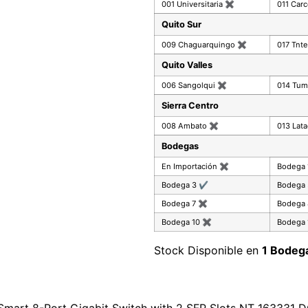
001 Universitaria
✖
011 Car
Quito Sur
009 Chaguarquingo
✖
017 Tnte
Quito Valles
006 Sangolqui
✖
014 Tu
Sierra Centro
008 Ambato
✖
013 Lat
Bodegas
En Importación
✖
Bodega
Bodega 3
✔
Bodega
Bodega 7
✖
Bodega
Bodega 10
✖
Bodega 
Stock Disponible en
1 Bodeg
mart 8-Port Gigabit Switch with 2 SFP Slots NT 163331 