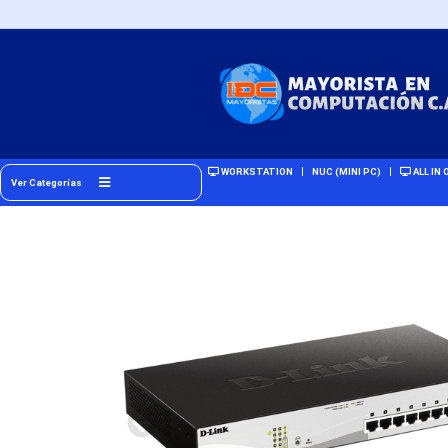
WORKSTATION
NUC (MINI PC)
ALL IN 
Ver Categorías