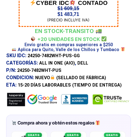
CYBER IDC
CONTADO
$
1 609,15
$
1 483,71
(PRECIO INCLUYE IVA)
EN STOCK-TRANSITO
+20 UNIDADES EN STOCK
Envío gratis en compras superiores a $250
Aplica para Quito, Valle de los Chillos y Tumbaco
SKU IDC:
24250-7482WHT-PUS-GG
CATEGORÍAS:
,
ALL IN ONE (AIO)
DELL
P/N:
24250-7482WHT-PUS
CONDICION:
NUEVO
(SELLADO DE FÁBRICA)
ETA:
15-20 DÍAS
LABORABLES (TIEMPO DE ENTREGA)
Compra ahora y obtén estos regalos
GRATIS
GRATIS
GRATIS