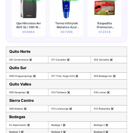
Ups Hikvision Avr
Termo Infinytek
Raspadita
600 Va / 360 W 6
Metalico Azul
Promocion
Salidas (120v)
(promocionales)
Kingston
009464
007298
012338
(50/60hz) - Ds-
ups600-x
Quito Norte
001 Universitaria
✖
011 Carcelen
✖
002 Versalles
✖
Quito Sur
009 Chaguarquingo
✖
017 Tnte. Hugo Ortiz
✖
003 Bodega Sur
✖
Quito Valles
006 Sangolqui
✖
014 Tumbaco
✖
016 Lomas
✖
Sierra Centro
008 Ambato
✖
013 Latacunga
✖
012 Riobamba
✖
Bodegas
En Importación
✖
Bodega 1
✖
Bodega 2
✖
Bodega 3
✖
Bodega 5
✖
Bodega 6
✖