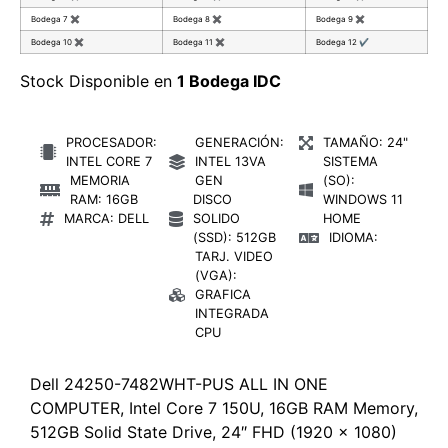
Bodega 7
✖
Bodega 8
✖
Bodega 9
✖
Bodega 10
✖
Bodega 11
✖
Bodega 12
✔
Stock Disponible en
1 Bodega IDC
PROCESADOR:
GENERACIÓN:
TAMAÑO: 24"
INTEL CORE 7
INTEL 13VA
SISTEMA
MEMORIA
GEN
(SO):
RAM: 16GB
DISCO
WINDOWS 11
MARCA: DELL
SOLIDO
HOME
(SSD): 512GB
IDIOMA:
TARJ. VIDEO
(VGA):
GRAFICA
INTEGRADA
CPU
Dell 24250-7482WHT-PUS ALL IN ONE
COMPUTER, Intel Core 7 150U, 16GB RAM Memory,
512GB Solid State Drive, 24″ FHD (1920 x 1080)