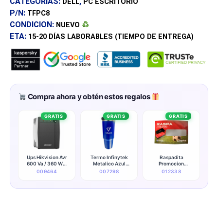
CATEGORÍAS:
,
DELL
PC ESCRITORIO
P/N:
TFPC8
CONDICION:
NUEVO
ETA:
15-20 DÍAS
LABORABLES (TIEMPO DE ENTREGA)
Compra ahora y obtén estos regalos
GRATIS
GRATIS
GRATIS
Ups Hikvision Avr
Termo Infinytek
Raspadita
600 Va / 360 W 6
Metalico Azul
Promocion
Salidas (120v)
(promocionales)
Kingston
009464
007298
012338
(50/60hz) - Ds-
ups600-x