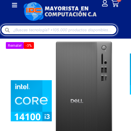
Remate!
-3%