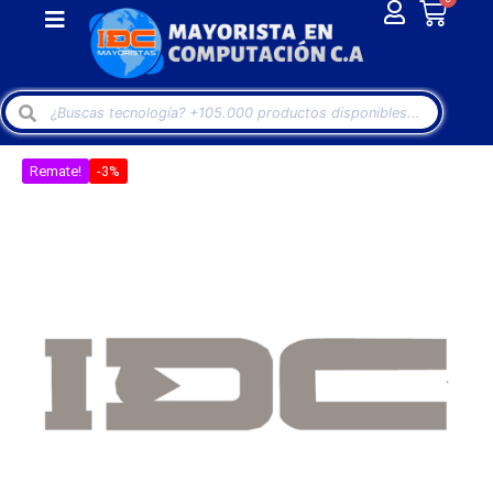
Remate!
-3%