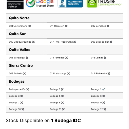
Quito Norte
001 Universitaria
✖
011 Carcelen
✖
002 Versalles
✖
Quito Sur
009 Chaguarquingo
✖
017 Tnte. Hugo Ortiz
✖
003 Bodega Sur
✖
Quito Valles
006 Sangolqui
✖
014 Tumbaco
✖
016 Lomas
✖
Sierra Centro
008 Ambato
✖
013 Latacunga
✖
012 Riobamba
✖
Bodegas
En Importación
✖
Bodega 1
✖
Bodega 2
✔
Bodega 3
✖
Bodega 5
✖
Bodega 6
✖
Bodega 7
✖
Bodega 8
✖
Bodega 9
✖
Bodega 10
✖
Bodega 11
✖
Bodega 12
✖
Stock Disponible en
1 Bodega IDC