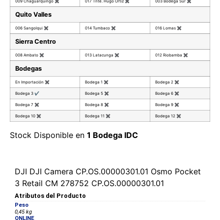
009 Chaguarquingo
✖
017 Tnte. Hugo Ortiz
✖
003 Bodega Sur
✖
Quito Valles
006 Sangolqui
✖
014 Tumbaco
✖
016 Lomas
✖
Sierra Centro
008 Ambato
✖
013 Latacunga
✖
012 Riobamba
✖
Bodegas
En Importación
✖
Bodega 1
✖
Bodega 2
✖
Bodega 3
✔
Bodega 5
✖
Bodega 6
✖
Bodega 7
✖
Bodega 8
✖
Bodega 9
✖
Bodega 10
✖
Bodega 11
✖
Bodega 12
✖
Stock Disponible en
1 Bodega IDC
DJI DJI Camera CP.OS.00000301.01 Osmo Pocket
3 Retail CM 278752 CP.OS.00000301.01
Atributos del Producto
Peso
0,45 kg
ONLINE