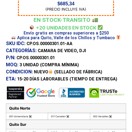
$
685,34
(PRECIO INCLUYE IVA)
EN STOCK-TRANSITO
+20 UNIDADES EN STOCK
Envío gratis en compras superiores a $250
Aplica para Quito, Valle de los Chillos y Tumbaco
SKU IDC:
CP.OS.00000301.01-AA
CATEGORÍAS:
,
CAMARA DE VIDEO
DJI
P/N:
CP.OS.00000301.01
MOQ:
3 UNIDAD
(COMPRA MÍNIMA)
CONDICION:
NUEVO
(SELLADO DE FÁBRICA)
ETA:
15-20 DÍAS
LABORABLES (TIEMPO DE ENTREGA)
Quito Norte
001 Universitaria
✖
011 Carcelen
✖
002 Versalles
✖
Quito Sur