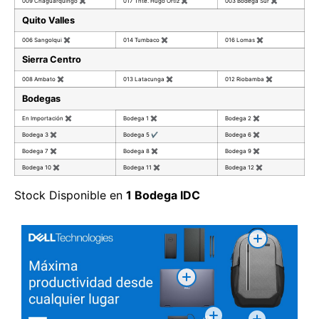
009 Chaguarquingo
✖
017 Tnte. Hugo Ortiz
✖
003 Bodega Sur
✖
Quito Valles
006 Sangolqui
✖
014 Tumbaco
✖
016 Lomas
✖
Sierra Centro
008 Ambato
✖
013 Latacunga
✖
012 Riobamba
✖
Bodegas
En Importación
✖
Bodega 1
✖
Bodega 2
✖
Bodega 3
✖
Bodega 5
✔
Bodega 6
✖
Bodega 7
✖
Bodega 8
✖
Bodega 9
✖
Bodega 10
✖
Bodega 11
✖
Bodega 12
✖
Stock Disponible en
1 Bodega IDC