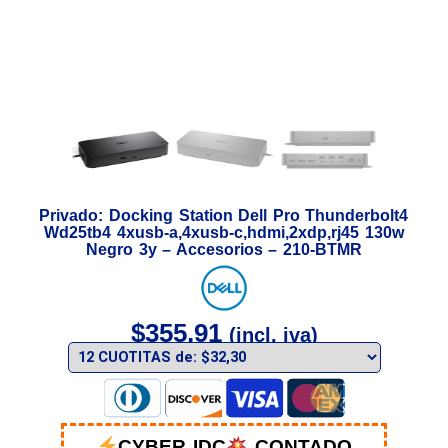
Privado: Docking Station Dell Pro Thunderbolt4
Wd25tb4 4xusb-a,4xusb-c,hdmi,2xdp,rj45 130w
Negro 3y – Accesorios – 210-BTMR
$
355,91
(incl. iva)
CYBER IDC
CONTADO