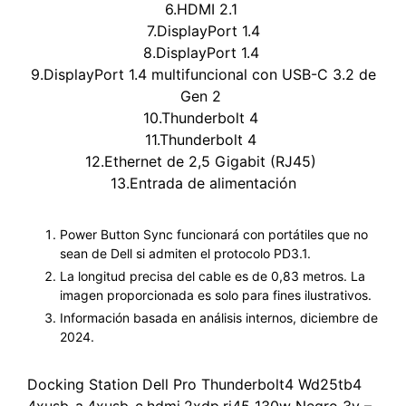
6.HDMI 2.1
7.DisplayPort 1.4
8.DisplayPort 1.4
9.DisplayPort 1.4 multifuncional con USB-C 3.2 de
Gen 2
10.Thunderbolt 4
11.Thunderbolt 4
12.Ethernet de 2,5 Gigabit (RJ45)
13.Entrada de alimentación
Power Button Sync funcionará con portátiles que no
sean de Dell si admiten el protocolo PD3.1.
La longitud precisa del cable es de 0,83 metros. La
imagen proporcionada es solo para fines ilustrativos.
Información basada en análisis internos, diciembre de
2024.
Docking Station Dell Pro Thunderbolt4 Wd25tb4
4xusb-a,4xusb-c,hdmi,2xdp,rj45 130w Negro 3y –