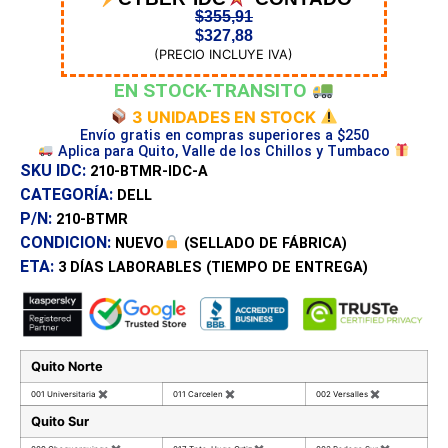
$
355,91
$
327,88
(PRECIO INCLUYE IVA)
EN STOCK-TRANSITO
3 UNIDADES EN STOCK
Envío gratis en compras superiores a $250
Aplica para Quito, Valle de los Chillos y Tumbaco
SKU IDC:
210-BTMR-IDC-A
CATEGORÍA:
DELL
P/N:
210-BTMR
CONDICION:
NUEVO
(SELLADO DE FÁBRICA)
ETA:
3 DÍAS
LABORABLES (TIEMPO DE ENTREGA)
Quito Norte
001 Universitaria
✖
011 Carcelen
✖
002 Versalles
✖
Quito Sur