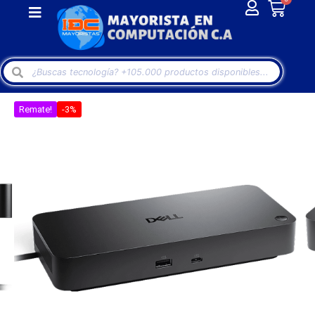
Remate!
-3%