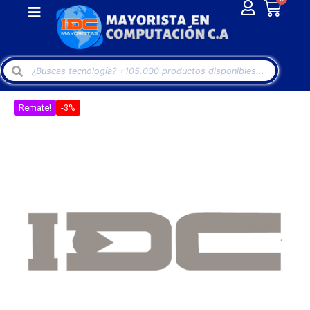
Remate!
-3%