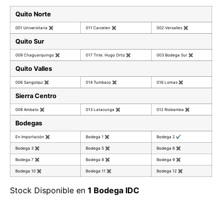
Quito Norte
001 Universitaria
✖
011 Carcelen
✖
002 Versalles
✖
Quito Sur
009 Chaguarquingo
✖
017 Tnte. Hugo Ortiz
✖
003 Bodega Sur
✖
Quito Valles
006 Sangolqui
✖
014 Tumbaco
✖
016 Lomas
✖
Sierra Centro
008 Ambato
✖
013 Latacunga
✖
012 Riobamba
✖
Bodegas
En Importación
✖
Bodega 1
✖
Bodega 2
✔
Bodega 3
✖
Bodega 5
✖
Bodega 6
✖
Bodega 7
✖
Bodega 8
✖
Bodega 9
✖
Bodega 10
✖
Bodega 11
✖
Bodega 12
✖
Stock Disponible en
1 Bodega IDC