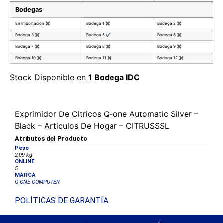
Bodegas
En Importación
✖
Bodega 1
✖
Bodega 2
✖
Bodega 3
✖
Bodega 5
✔
Bodega 6
✖
Bodega 7
✖
Bodega 8
✖
Bodega 9
✖
Bodega 10
✖
Bodega 11
✖
Bodega 12
✖
Stock Disponible en
1 Bodega IDC
Exprimidor De Citricos Q-one Automatic Silver –
Black – Articulos De Hogar – CITRUSSSL
Atributos del Producto
Peso
2,09 kg
ONLINE
5
MARCA
Q-ONE COMPUTER
POLÍTICAS DE GARANTÍA