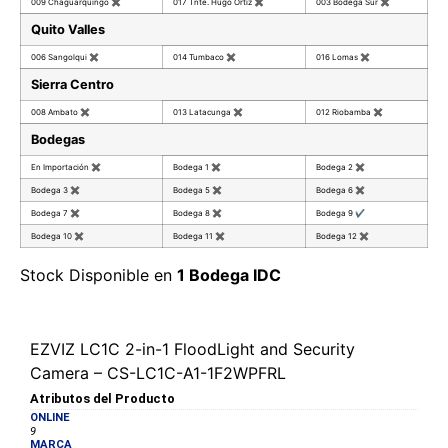
009 Chaguarquingo
✖
017 Tnte. Hugo Ortiz
✖
003 Bodega Sur
✖
Quito Valles
006 Sangolqui
✖
014 Tumbaco
✖
016 Lomas
✖
Sierra Centro
008 Ambato
✖
013 Latacunga
✖
012 Riobamba
✖
Bodegas
En Importación
✖
Bodega 1
✖
Bodega 2
✖
Bodega 3
✖
Bodega 5
✖
Bodega 6
✖
Bodega 7
✖
Bodega 8
✖
Bodega 9
✔
Bodega 10
✖
Bodega 11
✖
Bodega 12
✖
Stock Disponible en
1 Bodega IDC
EZVIZ LC1C 2-in-1 FloodLight and Security
Camera – CS-LC1C-A1-1F2WPFRL
Atributos del Producto
ONLINE
9
MARCA