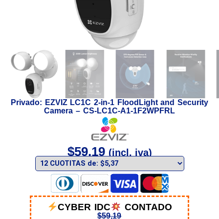
Privado: EZVIZ LC1C 2-in-1 FloodLight and Security
Camera – CS-LC1C-A1-1F2WPFRL
$
59,19
(incl. iva)
CYBER IDC
CONTADO
$
59,19