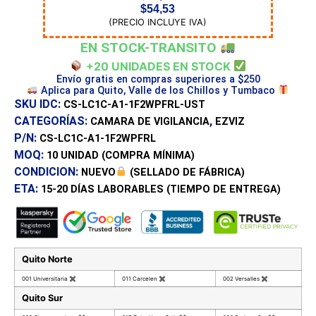
$
54,53
(PRECIO INCLUYE IVA)
EN STOCK-TRANSITO
+20 UNIDADES EN STOCK
Envío gratis en compras superiores a $250
Aplica para Quito, Valle de los Chillos y Tumbaco
SKU IDC:
CS-LC1C-A1-1F2WPFRL-UST
CATEGORÍAS:
,
CAMARA DE VIGILANCIA
EZVIZ
P/N:
CS-LC1C-A1-1F2WPFRL
MOQ:
10 UNIDAD
(COMPRA MÍNIMA)
CONDICION:
NUEVO
(SELLADO DE FÁBRICA)
ETA:
15-20 DÍAS
LABORABLES (TIEMPO DE ENTREGA)
Quito Norte
001 Universitaria
✖
011 Carcelen
✖
002 Versalles
✖
Quito Sur