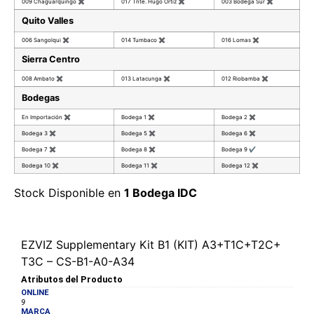
009 Chaguarquingo
✖
017 Tnte. Hugo Ortiz
✖
003 Bodega Sur
✖
Quito Valles
006 Sangolqui
✖
014 Tumbaco
✖
016 Lomas
✖
Sierra Centro
008 Ambato
✖
013 Latacunga
✖
012 Riobamba
✖
Bodegas
En Importación
✖
Bodega 1
✖
Bodega 2
✖
Bodega 3
✖
Bodega 5
✖
Bodega 6
✖
Bodega 7
✖
Bodega 8
✖
Bodega 9
✔
Bodega 10
✖
Bodega 11
✖
Bodega 12
✖
Stock Disponible en
1 Bodega IDC
EZVIZ Supplementary Kit B1 (KIT) A3+T1C+T2C+
T3C – CS-B1-A0-A34
Atributos del Producto
ONLINE
9
MARCA