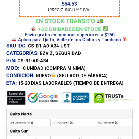
$
54,53
(PRECIO INCLUYE IVA)
EN STOCK-TRANSITO
+20 UNIDADES EN STOCK
Envío gratis en compras superiores a $250
Aplica para Quito, Valle de los Chillos y Tumbaco
SKU IDC:
CS-B1-A0-A34-UST
CATEGORÍAS:
,
EZVIZ
SEGURIDAD
P/N:
CS-B1-A0-A34
MOQ:
10 UNIDAD
(COMPRA MÍNIMA)
CONDICION:
NUEVO
(SELLADO DE FÁBRICA)
ETA:
15-20 DÍAS
LABORABLES (TIEMPO DE ENTREGA)
Quito Norte
001 Universitaria
✖
011 Carcelen
✖
002 Versalles
✖
Quito Sur