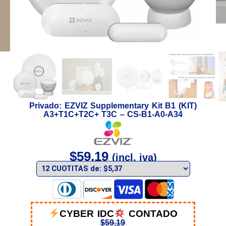
Privado: EZVIZ Supplementary Kit B1 (KIT)
A3+T1C+T2C+ T3C – CS-B1-A0-A34
$
59,19
(incl. iva)
CYBER IDC
CONTADO
$
59,19